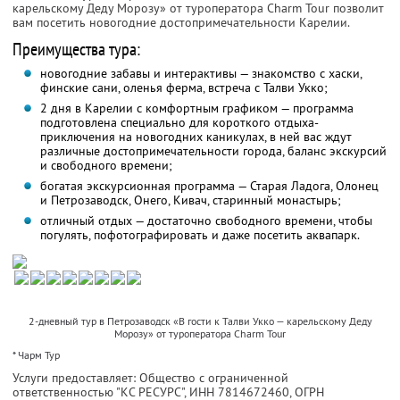
карельскому Деду Морозу» от туроператора Charm Tour позволит
вам посетить новогодние достопримечательности Карелии.
Преимущества тура:
новогодние забавы и интерактивы — знакомство с хаски,
финские сани, оленья ферма, встреча с Талви Укко;
2 дня в Карелии с комфортным графиком — программа
подготовлена специально для короткого отдыха-
приключения на новогодних каникулах, в ней вас ждут
различные достопримечательности города, баланс экскурсий
и свободного времени;
богатая экскурсионная программа — Старая Ладога, Олонец
и Петрозаводск, Онего, Кивач, старинный монастырь;
отличный отдых — достаточно свободного времени, чтобы
погулять, пофотографировать и даже посетить аквапарк.
2-дневный тур в Петрозаводск «В гости к Талви Укко — карельскому Деду
Морозу» от туроператора Charm Tour
* Чарм Тур
Услуги предоставляет: Общество с ограниченной
ответственностью "КС РЕСУРС",
ИНН 7814672460
, ОГРН