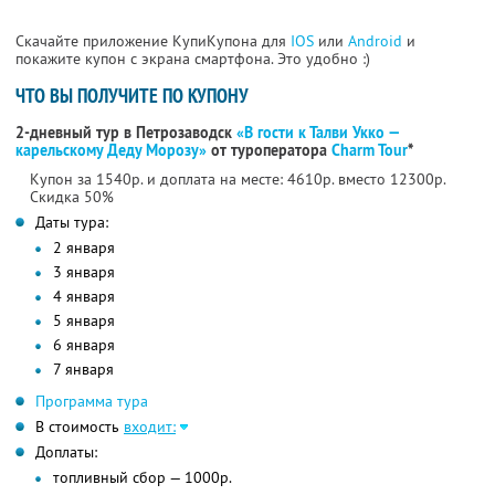
Скачайте приложение КупиКупона для
IOS
или
Android
и
покажите купон с экрана смартфона. Это удобно :)
ЧТО ВЫ ПОЛУЧИТЕ ПО КУПОНУ
2-дневный тур в Петрозаводск
«В гости к Талви Укко —
карельскому Деду Морозу»
от туроператора
Charm Tour
*
Купон за 1540р. и доплата на месте: 4610р. вместо 12300р.
Скидка 50%
Даты тура:
2 января
3 января
4 января
5 января
6 января
7 января
Программа тура
В стоимость
входит:
Доплаты:
топливный сбор — 1000р.