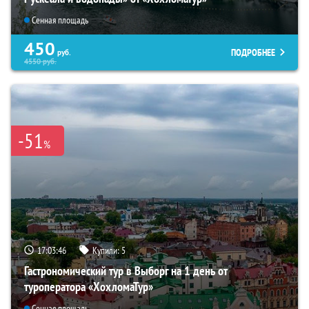
Сенная площадь
450
ПОДРОБНЕЕ
руб.
4550
руб.
-51
%
17:03:44
Купили:
5
Гастрономический тур в Выборг на 1 день от
туроператора «ХохломаТур»
Сенная площадь