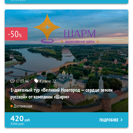
-50
%
17:03:44
Купили:
22
1-дневный тур «Великий Новгород — сердце земли
русской» от компании «Шарм»
Достоевская
420
ПОДРОБНЕЕ
руб.
3300
руб.