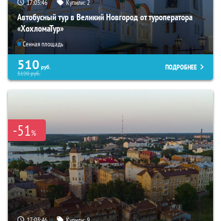
17:03:44
Купили:
2
Автобусный тур в Великий Новгород от туроператора
«ХохломаТур»
Сенная площадь
510
ПОДРОБНЕЕ
руб.
5190
руб.
-51
%
17:03:44
Купили:
9