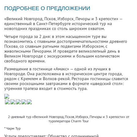
ПОДРОБНЕЕ О ПРЕДЛОЖЕНИИ
«Великий Новгород, Псков, Изборск, Печоры и 3 крепости» —
единственный в Санкт-Петербурге исторический тур на
новогодних праздниках со столь широким охватом.
Четыре города за 2 дня: в этом насыщенном туре вы
познакомитесь с главными достопримечательностями древнего
Пскова, со славным ратными подвигами Изборском, с
живописными Печорами. И проведете великолепный день в
Великом Новгороде с экскурсиями и большим количеством
свободного времени.
Размещение в гостинице «Амакс» — одной из лучших в
Новгороде. Она расположена в историческом центре города,
рядом с Кремлем и Волхов-рекой. Ресторан гостиницы славится
своими роскошными завтраками в формате «шведский стол»:
утренняя трапеза входит в стоимость тура.
2-дневный тур «Великий Новгород, Псков, Изборск, Печоры и 3 крепости» от
туроператора Charm Tour
* Чарм Тур
Услуги предоставляет: Общество с ограниченной