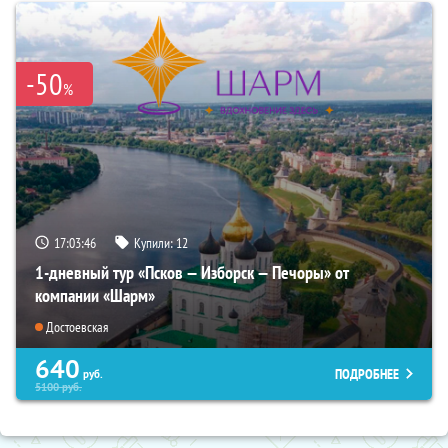
-50
%
17:03:44
Купили:
12
1-дневный тур «Псков — Изборск — Печоры» от
компании «Шарм»
Достоевская
640
ПОДРОБНЕЕ
руб.
5100
руб.