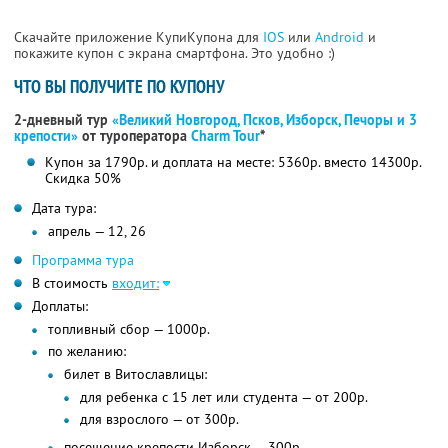
Скачайте приложение КупиКупона для
IOS
или
Android
и
покажите купон с экрана смартфона. Это удобно :)
ЧТО ВЫ ПОЛУЧИТЕ ПО КУПОНУ
2-дневный тур
«Великий Новгород, Псков, Изборск, Печоры и 3
крепости»
от туроператора
Charm Tour
*
Купон за 1790р. и доплата на месте: 5360р. вместо 14300р.
Скидка 50%
Дата тура:
апрель — 12, 26
Программа тура
В стоимость
входит:
Доплаты:
топливный сбор — 1000р.
по желанию:
билет в Витославлицы:
для ребенка с 15 лет или студента — от 200р.
для взрослого — от 300р.
посещение крепости Изборск — 300р.