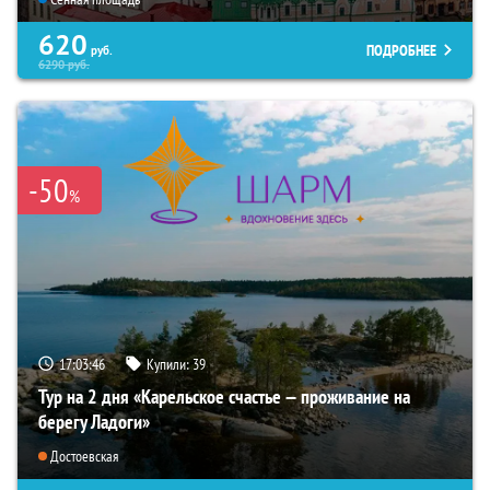
620
ПОДРОБНЕЕ
руб.
6290
руб.
-50
%
17:03:44
Купили:
39
Тур на 2 дня «Карельское счастье — проживание на
берегу Ладоги»
Достоевская