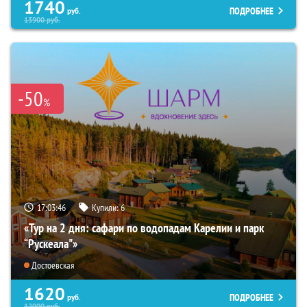
1740
ПОДРОБНЕЕ
руб.
13900
руб.
-50
%
17:03:44
Купили:
6
«Тур на 2 дня: сафари по водопадам Карелии и парк
“Рускеала"»
Достоевская
1620
ПОДРОБНЕЕ
руб.
12900
руб.