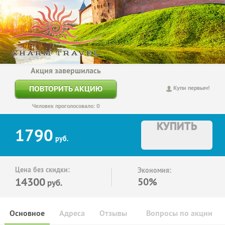
Акция завершилась
ПОВТОРИТЬ АКЦИЮ
Купи первым!
Человек проголосовало: 0
КУПИТЬ
1790
руб.
Цена без скидки:
Экономия:
14300
50%
руб.
Основное
Адреса
Отзывы
Вопросы по акции