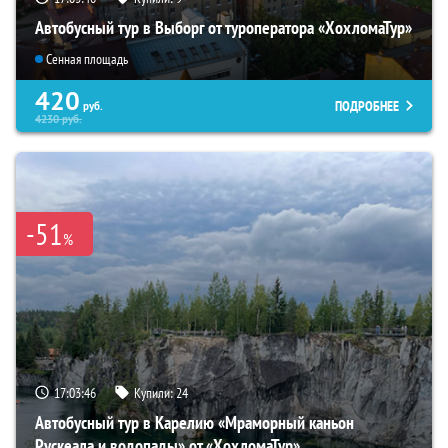
Автобусный тур в Выборг от туроператора «ХохломаТур»
Сенная площадь
420
ПОДРОБНЕЕ
руб.
4230
руб.
-51
%
17:03:44
Купили:
24
Автобусный тур в Карелию «Мраморный каньон
Рускеала и водопады» от «ХохломаТур»