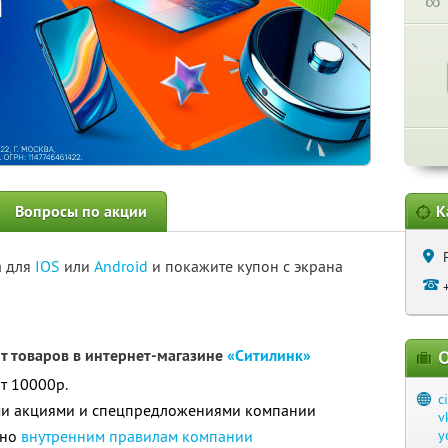
∞
Вопросы по акции
К
а для
IOS
или
Android
и покажите купон с экрана
нт товаров в интернет-магазине
«Ситилинк»
О
т 10000р.
c
ими акциями и спецпредложениями компании
v
сно
внутренним правилам компании
y