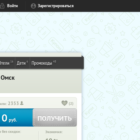
Войти
Зарегистрироваться
16
6
48
Отели
Дети
Промокоды
 Омск
2353
(2)
или:
0
ПОЛУЧИТЬ
руб.
 без скидки:
Экономия: