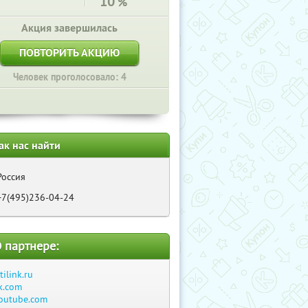
10
%
Акция завершилась
ПОВТОРИТЬ АКЦИЮ
Человек проголосовало: 4
ак нас найти
Россия
+7(495)236-04-24
 партнере:
itilink.ru
k.com
outube.com