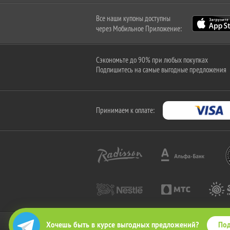
Все наши купоны доступны
через Мобильное Приложение:
Сэкономьте до 90% при любых покупках
Подпишитесь на самые выгодные предложения
Принимаем к оплате:
Под
Хочешь быть в курсе выгодных предложений?
2010-2026 © КупиКупон. Все права защищены.