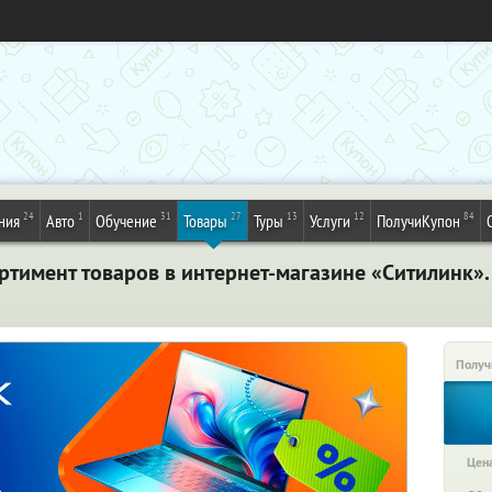
24
1
31
27
13
12
84
ния
Авто
Обучение
Товары
Туры
Услуги
ПолучиКупон
ртимент товаров в интернет-магазине «Ситилинк».
Получ
Цена