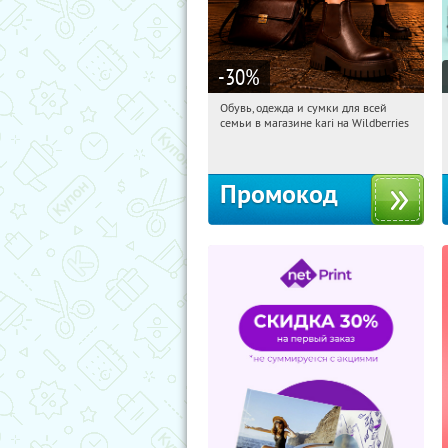
-30
%
Обувь, одежда и сумки для всей
19:24:20
Получили:
31
семьи в магазине kari на Wildberries
Россия
Промокод