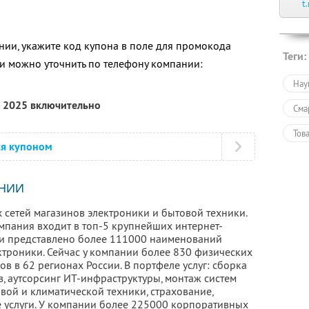
t
ии, укажите код купона в поле для промокода
Теги:
 можно уточнить по телефону компании:
Нау
а 2025 включительно
Сма
Тов
ся купоном
Тов
Пол
НИИ
 сетей магазинов электроники и бытовой техники.
омпания входит в топ-5 крупнейших интернет-
ети представлено более 111000 наименований
ктроники. Сейчас у компании более 830 физических
ов в 62 регионах России. В портфеле услуг: сборка
, аутсорсинг ИТ-инфраструктуры, монтаж систем
вой и климатической техники, страхование,
е услуги. У компании более 225000 корпоративных