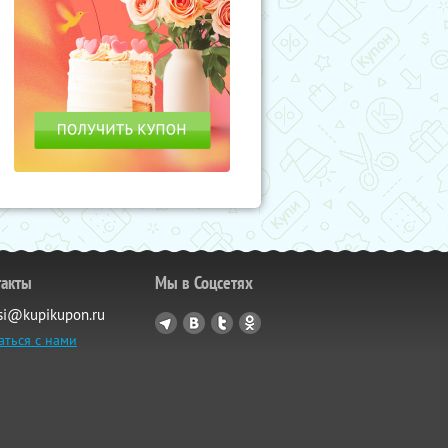
такты
Мы в Соцсетях
si@kupikupon.ru
аться с нами