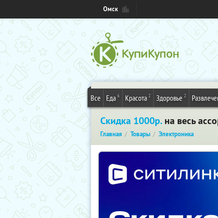
Омск
6
2
2
Все
Еда
Красота
Здоровье
Развлече
Скидка 1000р.
на весь ассо
Главная
Товары
Электроника