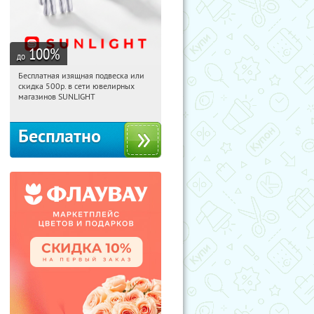
100
%
до
Бесплатная изящная подвеска или
19:24:20
Получили:
74
скидка 500р. в сети ювелирных
Россия
магазинов SUNLIGHT
Бесплатно