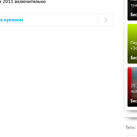
я 2011 включительно
тра
Бе
ся купоном
Пер
«З
Бе
25 
по
Бе
Теги: