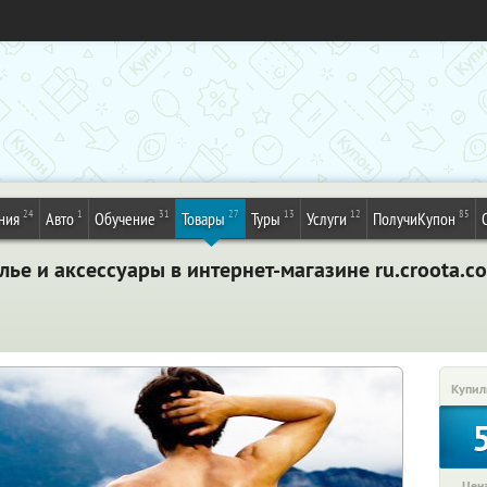
24
1
31
27
13
12
85
ния
Авто
Обучение
Товары
Туры
Услуги
ПолучиКупон
ье и аксессуары в интернет-магазине ru.croota.c
Купил
Цена