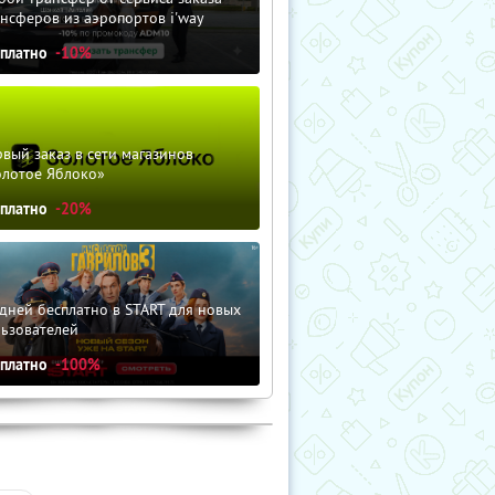
нсферов из аэропортов i'way
сплатно
-10%
вый заказ в сети магазинов
олотое Яблоко»
сплатно
-20%
дней бесплатно в START для новых
льзователей
сплатно
-100%