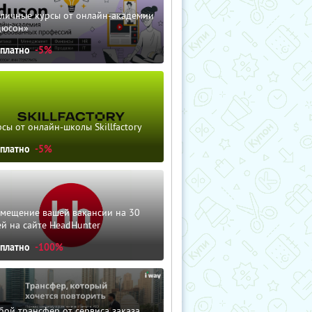
зличные курсы от онлайн-академии
дюсон»
сплатно
-5%
сы от онлайн-школы Skillfactory
сплатно
-5%
змещение вашей вакансии на 30
й на сайте HeadHunter
сплатно
-100%
ой трансфер от сервиса заказа