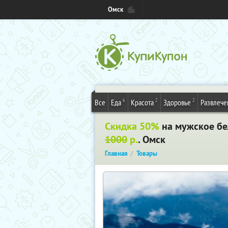
Омск
6
2
2
Все
Еда
Красота
Здоровье
Развлече
Скидка 50%
на мужское бел
1000
р.
. Омск
Главная
Товары