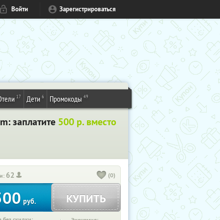
Войти
Зарегистрироваться
17
6
49
Отели
Дети
Промокоды
om: заплатите
500 р. вместо
62
(0)
и:
500
КУПИТЬ
руб.
 без скидки: