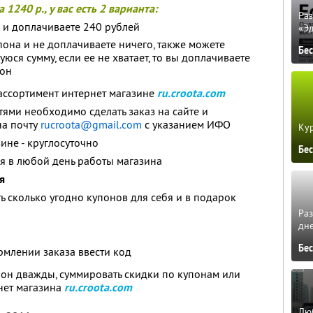
1240 р., у вас есть 2 варианта:
Ра
 и доплачиваете 240 рублей
«Э
пона и не доплачиваете ничего, также можете
Бе
юся сумму, если ее не хватает, то вы доплачиваете
пон
 ассортимент интернет магазине
ru.croota.com
тями необходимо сделать заказ на сайте и
на почту
rucroota@gmail.
com
с указанием ИФО
Кур
ине - круглосуточно
Бе
я в любой день работы магазина
я
ь сколько угодно купонов для себя и в подарок
Ра
дне
Бе
рмлении заказа ввести код
он дважды, суммировать скидки по купонам или
нет магазина
ru.croota.com
Люб