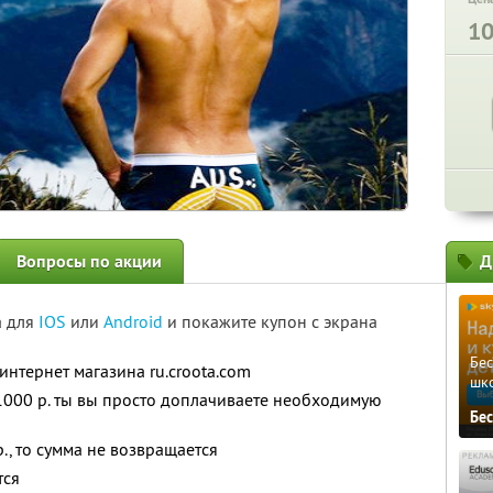
1
Вопросы по акции
Д
а для
IOS
или
Android
и покажите купон с экрана
Бе
интернет магазина ru.croota.com
шк
1000 р. ты вы просто доплачиваете необходимую
Бе
., то сумма не возвращается
тся