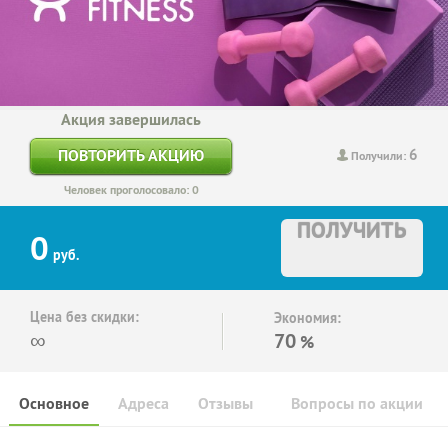
Акция завершилась
6
ПОВТОРИТЬ АКЦИЮ
Получили:
Человек проголосовало: 0
ПОЛУЧИТЬ
0
руб.
Цена без скидки:
Экономия:
∞
70
%
Основное
Адреса
Отзывы
Вопросы по акции