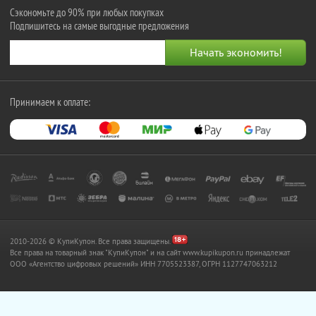
Сэкономьте до 90% при любых покупках
Подпишитесь на самые выгодные предложения
Принимаем к оплате:
2010-2026 © КупиКупон. Все права защищены.
Все права на товарный знак "КупиКупон" и на сайт www.kupikupon.ru принадлежат
OOO «Агентство цифровых решений» ИНН 7705523387, ОГРН 1127747063212