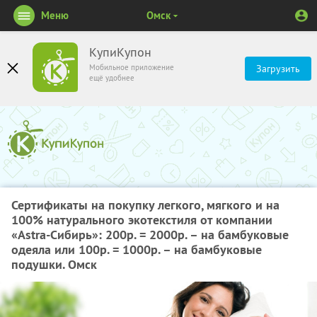
Меню
Омск
КупиКупон
Мобильное приложение
Загрузить
ещё удобнее
Сертификаты на покупку легкого, мягкого и на
100%
натурального экотекстиля от компании
«Astra-Cибирь»:
200р. = 2000р.
– на бамбуковые
одеяла или
100р. = 1000р.
– на бамбуковые
подушки. Омск