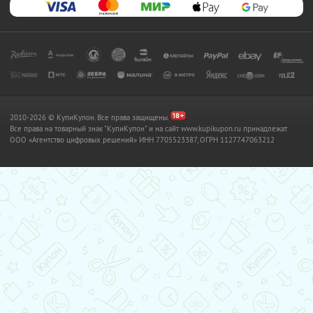
2010-2026 © КупиКупон. Все права защищены.
Все права на товарный знак "КупиКупон" и на сайт www.kupikupon.ru принадлежат
OOO «Агентство цифровых решений» ИНН 7705523387, ОГРН 1127747063212