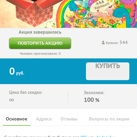
Акция завершилась
544
ПОВТОРИТЬ АКЦИЮ
Купили:
Человек проголосовало: 0
КУПИТЬ
0
руб.
Цена без скидки:
Экономия:
∞
100
%
Основное
Адреса
Отзывы
Вопросы по акции