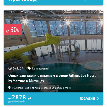
30
%
до
16:43:55
Купи первым!
Отдых для двоих с питанием в отеле Arthurs Spa Hotel
by Mercure в Мытищах
Московская обл., г. Мытищи, д. Ларево, ул. Хвойная, стр. 26
2828
ПОДРОБНЕЕ
от
руб.
до
65700
руб.