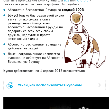
Скачайте приложение КупиКупона для
IOS
или
Android
и
покажите купон с экрана смартфона. Это удобно :)
Абсолютно Бесполезная Ерунда со
скидкой 100%
Бонус!
Только благодаря этой акции
вы не только сможете стать
равнодушным обладателем
Абсолютно Бесполезной Ерунды, но
подарить ее всем всем своим
друзьям, недругам и просто
незнакомым людям
Абсолютно Бесполезная Ерунда не
действует на людей
Даже неограниченное количество
купонов не действует на Абсолютно
Бесполезную Ерунду
Купон действителен по 1 апреля 2012 включительно
Узнай, как воспользоваться купоном