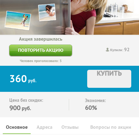
Акция завершилась
92
ПОВТОРИТЬ АКЦИЮ
Купили:
Человек проголосовало: 5
КУПИТЬ
360
руб.
Цена без скидки:
Экономия:
900
60%
руб.
Основное
Адреса
Отзывы
Вопросы по акции