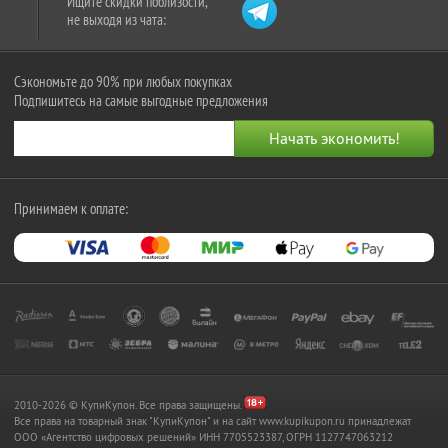
Ищите скидки поблизости,
не выходя из чата:
Сэкономьте до 90% при любых покупках
Подпишитесь на самые выгодные предложения
Принимаем к оплате:
2010-2026 © КупиКупон. Все права защищены.
Все права на товарный знак "КупиКупон" и на сайт www.kupikupon.ru принадлежат
OOO «Агентство цифровых решений» ИНН 7705523387, ОГРН 1127747063212