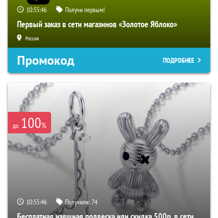
10:55:45
Получи первым!
Первый заказ в сети магазинов «Золотое Яблоко»
Россия
Промокод
ПОДРОБНЕЕ
100
%
до
10:55:45
Получили:
74
Бесплатная изящная подвеска или скидка 500р. в сети