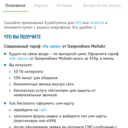
Основное
Адреса
Отзывы
Вопросы по акции
Скачайте приложение КупиКупона для
IOS
или
Android
и
покажите купон с экрана смартфона. Это удобно :)
ЧТО ВЫ ПОЛУЧИТЕ
Специальный тариф
«На связи»
от Газпромбанк Мобайл
Будьте на связи везде — по выгодной цене. Оформите тариф
«На связи»
от Газпромбанк Мобайл всего за 450р. в месяц
Вы получите:
50 ГБ интернета
500 минут для общения
безлимитные звонки внутри сети
бесплатную услугу «Антиспам» для защиты от
нежелательных звонков
Как бесплатно оформить сим-карту:
перейдите на
сайт
заполните форму заявки и выберите тип сим-карты
(пластиковую или eSIM)
после оформления заявки вы получите СМС-сообщение с