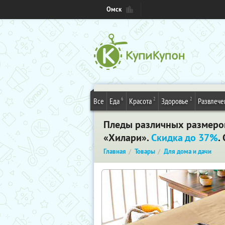
Омск
6
2
2
Все
Еда
Красота
Здоровье
Развлече
Пледы различных размеров
«Хилари».
Скидка до 37%
.
Главная
Товары
Для дома и дачи