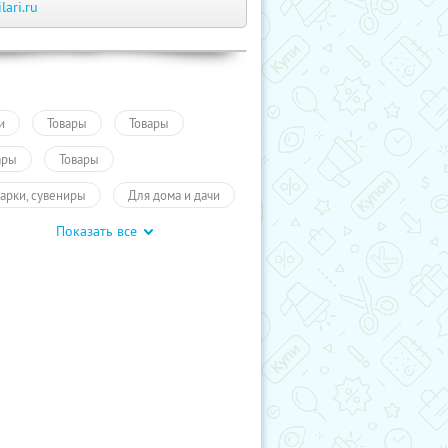
ilari.ru
и
Товары
Товары
ары
Товары
арки, сувениры
Для дома и дачи
Показать все
ские товары