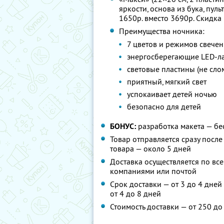
яркости, основа из бука, пуль
1650р. вместо 3690р.
Скидка
Преимущества ночника:
7 цветов и режимов свече
энергосберегающие LED-л
световые пластины (не сло
приятный, мягкий свет
успокаивает детей ночью
безопасно для детей
БОНУС:
разработка макета — бе
Товар отправляется сразу после
товара — около 5 дней
Доставка осуществляется по в
компаниями или почтой
Срок доставки — от 3 до 4 дней
от 4 до 8 дней
Стоимость доставки — от 250 до 