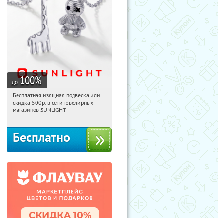
100
%
до
Бесплатная изящная подвеска или
12:51:16
Получили:
73
скидка 500р. в сети ювелирных
Россия
магазинов SUNLIGHT
Бесплатно