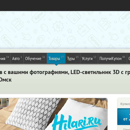
24
1
31
27
13
12
85
ния
Авто
Обучение
Товары
Туры
Услуги
ПолучиКупон
 с вашими фотографиями, LED-светильник 3D с г
 Омск
Купил
от
Цена