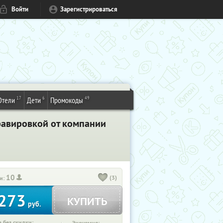
Войти
Зарегистрироваться
17
6
49
Отели
Дети
Промокоды
равировкой от компании
10
(3)
и:
273
КУПИТЬ
руб.
 без скидки: