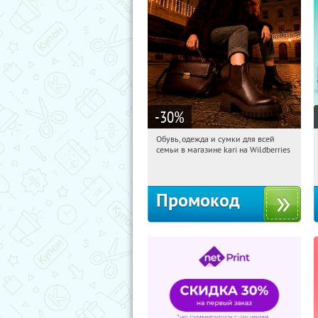
-30
%
Обувь, одежда и сумки для всей
12:51:16
Получили:
31
семьи в магазине kari на Wildberries
Россия
Промокод