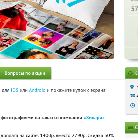
5
Вопросы по акции
К
а для
IOS
или
Android
и покажите купон с экрана
 фотографиями на заказ от компании
«Хилари»
О
 доплата на сайте: 1400р. вместо 2790р.
Скидка 30%