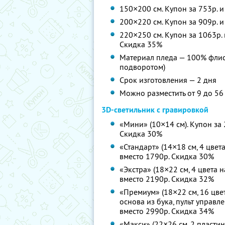
150×200 см. Купон за 753р. и
200×220 см. Купон за 909р. и
220×250 см. Купон за 1063р. 
Скидка 35%
Материал пледа — 100% флис
подворотом)
Срок изготовления — 2 дня
Можно разместить от 9 до 56
3D-светильник с гравировкой
«Мини» (10×14 см). Купон за 
Скидка 30%
«Стандарт» (14×18 см, 4 цвета
вместо 1790р.
Скидка 30%
«Экстра» (18×22 см, 4 цвета н
вместо 2190р.
Скидка 32%
«Премиум» (18×22 см, 16 цве
основа из бука, пульт управле
вместо 2990р.
Скидка 34%
«Макси» (22×26 см, 2 пласти