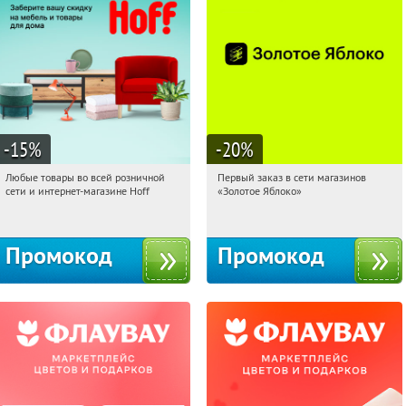
-15
%
-20
%
Любые товары во всей розничной
Первый заказ в сети магазинов
12:51:16
Получили:
83
12:51:16
Получи первым!
сети и интернет-магазине Hoff
«Золотое Яблоко»
Москва, 1-й Волоколамский проезд,
Россия
10с1
Промокод
Промокод