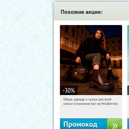
Похожие акции:
-30
%
Обувь, одежда и сумки для всей
11:09:38
Получили:
32
семьи в магазине kari на Wildberries
Россия
Промокод