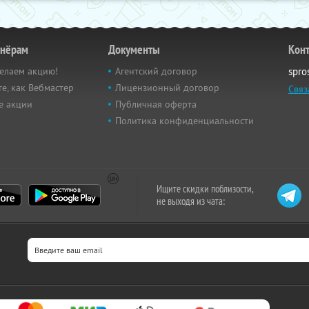
тнёрам
Документы
Кон
елаем акцию!
Агентский договор
spro
е, как Вебмастер
Лицензионный договор
Связ
е акции
Публичная оферта
Политика конфиденциальности
Ищите скидки поблизости,
не выходя из чата: