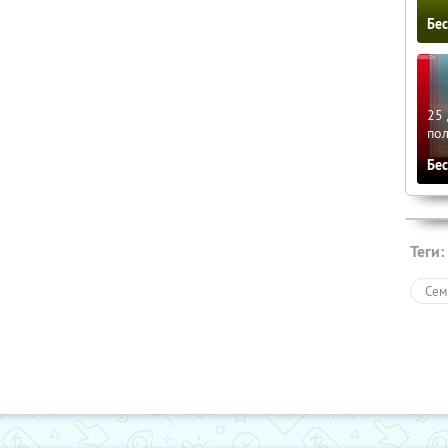
Бе
25 
по
Бе
Теги:
Сем