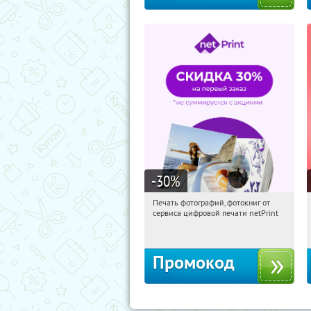
-30
%
Печать фотографий, фотокниг от
11:09:38
Получили:
4
сервиса цифровой печати netPrint
Россия
Промокод