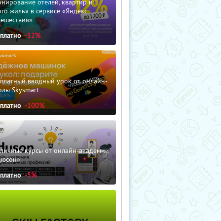
нирование отелей, квартир и
го жилья в сервисе «Яндекс
тешествия»
сплатно
-12%
сплатный вводный урок от онлайн-
олы Skysmart
сплатно
-100%
зличные курсы от онлайн-академии
дюсон»
сплатно
-5%