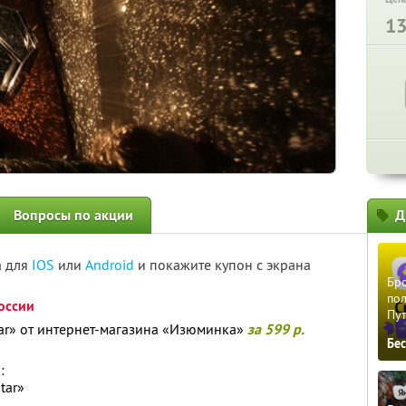
1
Вопросы по акции
Д
а для
IOS
или
Android
и покажите купон с экрана
Бро
пол
оссии
Пу
ar» от интернет-магазина «Изюминка»
за 599 р.
Бе
т
:
tar»