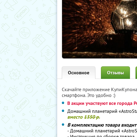
Основное
Отзывы
Скачайте приложение КупиКупон
смартфона. Это удобно :)
В акции участвуют все города Р
Домашний планетарий «AstroSt
вместо
1350 р.
В комплектацию товара входи
- Домашний планетарий «AstroS
- Инструкция по сборке товара