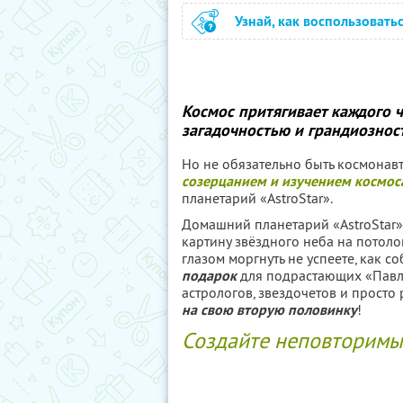
Узнай, как воспользовать
Космос притягивает каждого 
загадочностью и грандиознос
Но не обязательно быть космонав
созерцанием и изучением космос
планетарий «AstroStar».
Домашний планетарий «AstroStar»
картину звёздного неба на потоло
глазом моргнуть не успеете, как с
подарок
для подрастающих «Павла
астрологов, звездочетов и просто
на свою вторую половинку
!
Создайте неповторимый