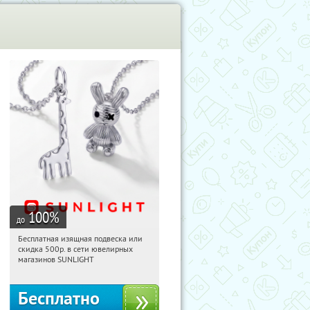
100
%
до
Бесплатная изящная подвеска или
11:09:38
Получили:
74
скидка 500р. в сети ювелирных
Россия
магазинов SUNLIGHT
Бесплатно