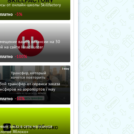
сы от онлайн-школы Skillfactory
сплатно
-5%
змещение вашей вакансии на 30
й на сайте HeadHunter
сплатно
-100%
ой трансфер от сервиса заказа
нсферов из аэропортов i'way
сплатно
-10%
вый заказ в сети магазинов
олотое Яблоко»