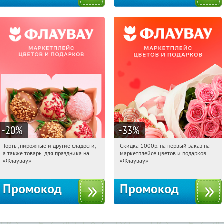
-20
%
-33
%
Торты, пирожные и другие сладости,
Скидка 1000р. на первый заказ на
11:09:38
Получили:
6
11:09:38
Получили:
18
а также товары для праздника на
маркетплейсе цветов и подарков
Россия
Россия
«Флаувау»
«Флаувау»
Промокод
Промокод