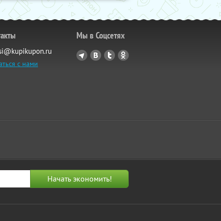
такты
Мы в Соцсетях
si@kupikupon.ru
аться с нами