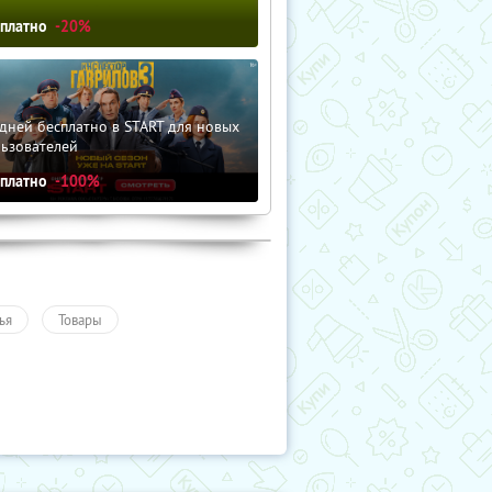
сплатно
-20%
дней бесплатно в START для новых
льзователей
сплатно
-100%
ья
Товары