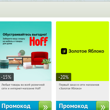
-15
%
-20
%
Любые товары во всей розничной
Первый заказ в сети магазинов
11:09:38
Получили:
83
11:09:38
Получи первым!
сети и интернет-магазине Hoff
«Золотое Яблоко»
Москва, 1-й Волоколамский проезд,
Россия
10с1
Промокод
Промокод