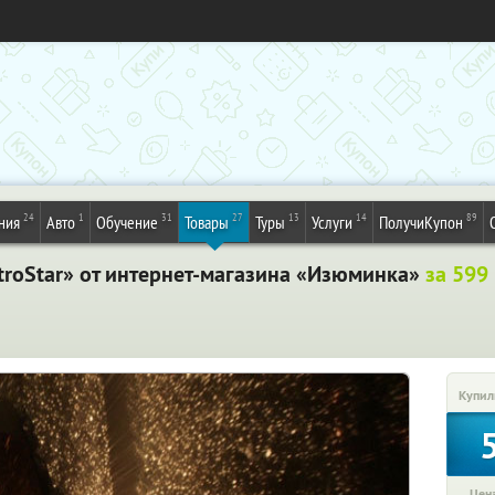
24
1
31
27
13
14
89
ния
Авто
Обучение
Товары
Туры
Услуги
ПолучиКупон
roStar» от интернет-магазина «Изюминка»
за 599
Купил
Цена