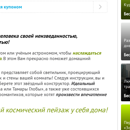
Кур
ся купоном
Бе
человека своей неизведанностью,
Ра
тью!
дне
том или учёным астрономом, чтобы
наслаждаться
Бе
а
. В этом Вам прекрасно поможет домашний
 представляет собой светильник, проецирующий
к и стены вашей комнаты! Следуя инструкции, вы и
Люб
оберете этот звёздный конструктор.
Идеальный
тра
 или Тамары Глобы», а также уже состоявшихся
 романтиков, которые хотят
произвести впечатление
Бе
 космический пейзаж у себя дома!
Пер
«З