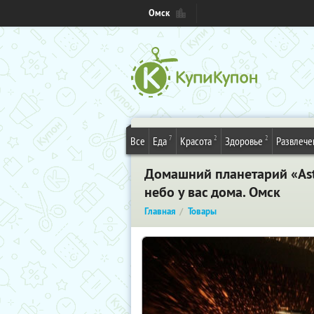
Омск
7
2
2
Все
Еда
Красота
Здоровье
Развлече
Домашний планетарий «Ast
небо у вас дома. Омск
Главная
Товары