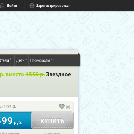
Войти
Зарегистрироваться
17
6
53
Отели
Дети
Промокоды
 р. вместо
1350 р.
Звездное
102
(0)
и:
599
КУПИТЬ
руб.
 без скидки: