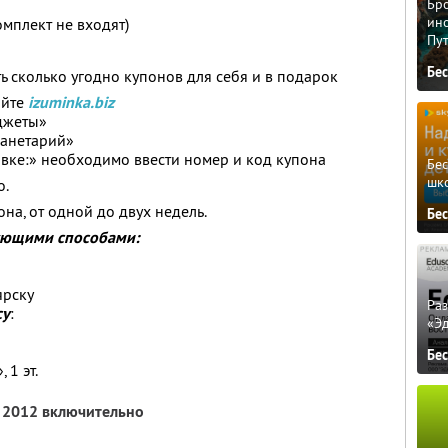
Бро
ино
омплект не входят)
Пу
Бе
ь сколько угодно купонов для себя и в подарок
айте
izuminka.biz
аджеты»
ланетарий»
авке:» необходимо ввести номер и код купона
Бе
шк
о.
она, от одной до двух недель.
Бе
дующими способами:
ярску
Ра
су
:
«Э
Бе
 1 эт.
я 2012 включительно