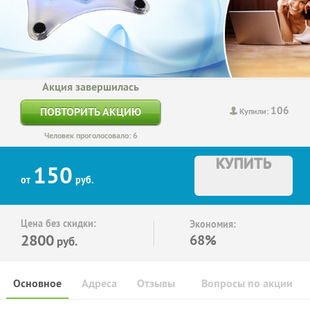
Акция завершилась
106
ПОВТОРИТЬ АКЦИЮ
Купили:
Человек проголосовало: 6
КУПИТЬ
150
от
руб.
Цена без скидки:
Экономия:
2800
68%
руб.
Основное
Адреса
Отзывы
Вопросы по акции