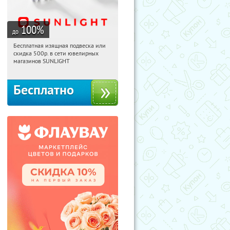
100
%
до
Бесплатная изящная подвеска или
18:00:07
Получили:
73
скидка 500р. в сети ювелирных
Россия
магазинов SUNLIGHT
Бесплатно