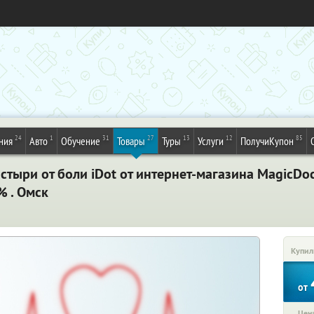
24
1
31
27
13
12
85
ния
Авто
Обучение
Товары
Туры
Услуги
ПолучиКупон
тыри от боли iDot от интернет-магазина MagicDo
% . Омск
Купил
от
Цена