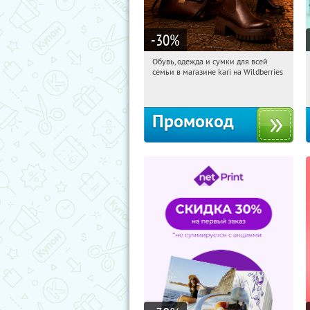
-30
%
Обувь, одежда и сумки для всей
18:00:07
Получили:
30
семьи в магазине kari на Wildberries
Россия
Промокод