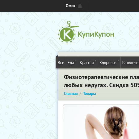
Омск
6
2
2
Все
Еда
Красота
Здоровье
Развлече
Физиотерапевтические плас
любых недугах. Скидка 50
Главная
Товары