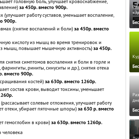
ньшает головную боль, улучшает кровоснабжение,
авление)
за 450р. вместо 900р.
Ра
«Э
ах (улучшает работу суставов, уменьшает воспаление,
то 900р.
Бе
вмах (снятие воспалений и боли)
за 450р. вместо
чную кислоту из мышц во время тренировок и
 из мышц, повышает мышечную активность)
за 450р.
Кур
ля снятия симптомов воспаления и боли в горле и
Бе
 фарингиты, риниты, синуситы и др.), снятия отека
р. вместо 900р.
 сращивания костей)
за 630р. вместо 1260р.
шает состав крови, выводит токсины, уменьшает
Ра
1260р.
дне
 (рассасывает солевые отложения, улучшает работу
ает отеки, убирает пяточные шпоры)
за 630 р. вместо
Бе
ет гемоглобин в крови)
за 630р. вместо 1260р.
о человека
Люб