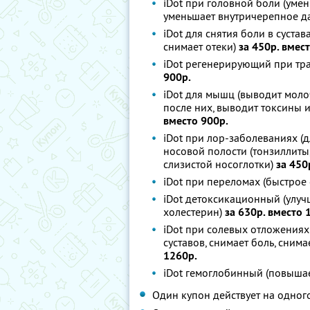
iDot при головной боли (уме
уменьшает внутричерепное д
iDot для снятия боли в сустав
снимает отеки)
за 450р. вмес
iDot регенерирующий при тра
900р.
iDot для мышц (выводит моло
после них, выводит токсины
вместо 900р.
iDot при лор-заболеваниях (д
носовой полости (тонзиллиты,
слизистой носоглотки)
за 450
iDot при переломах (быстрое
iDot детоксикационный (улуч
холестерин)
за 630р. вместо 
iDot при солевых отложениях
суставов, снимает боль, сним
1260р.
iDot гемоглобинный (повыша
Один купон действует на одног