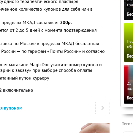
ку одного терапевтического пластыря
тра
ченное количество купонов для себя или в
Бе
в пределах МКАД составляет
200р.
ется от 2 до 5 дней с момента подтверждения
Пер
ставка по Москве в пределах МКАД бесплатная
«З
 России — по тарифам «Почты России» и согласно
Бе
нет магазине MagicDoc укажите номер купона и
арии к заказу» при выборе способа оплаты
атанный купон курьеру
25 
по
12 включительно
Бе
ся купоном
Теги: