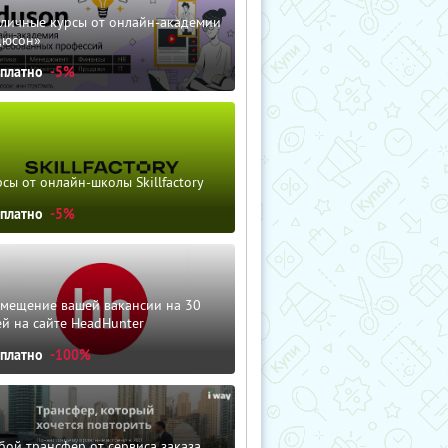
зличные курсы от онлайн-академии
дюсон»
сплатно
-5%
сы от онлайн-школы Skillfactory
сплатно
-5%
змещение вашей вакансии на 30
й на сайте HeadHunter
сплатно
-100%
ой трансфер от сервиса заказа