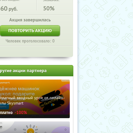
Экономия:
260
50%
руб.
Акция завершилась
ПОВТОРИТЬ АКЦИЮ
Человек проголосовало: 0
ругие акции партнера
сплатный вводный урок от онлайн-
олы Skysmart
сплатно
-100%