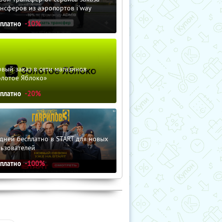
нсферов из аэропортов i'way
сплатно
-10%
вый заказ в сети магазинов
олотое Яблоко»
сплатно
-20%
дней бесплатно в START для новых
льзователей
сплатно
-100%