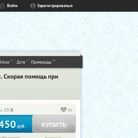
Войти
Зарегистрироваться
17
6
49
Отели
Дети
Промокоды
c. Скорая помощь при
29
(0)
и:
450
КУПИТЬ
руб.
 без скидки: