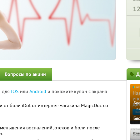
1
Вопросы по акции
Д
а для
IOS
или
Android
и покажите купон с экрана
Бе
 от боли iDot от интернет-магазина MagicDoc со
шк
Бе
 уменьшения воспалений, отеков и боли после
р.