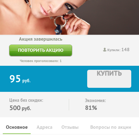
Акция завершилась
148
ПОВТОРИТЬ АКЦИЮ
Купили:
Человек проголосовало: 1
КУПИТЬ
95
руб.
Цена без скидки:
Экономия:
500
81%
руб.
Основное
Адреса
Отзывы
Вопросы по акции