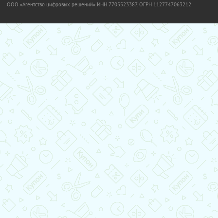
OOO «Агентство цифровых решений» ИНН 7705523387, ОГРН 1127747063212