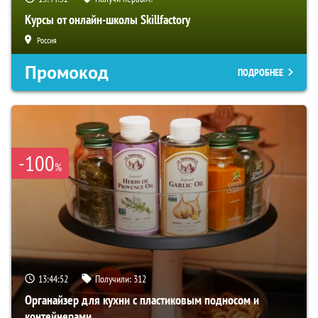
Курсы от онлайн-школы Skillfactory
Россия
Промокод
ПОДРОБНЕЕ
-100
%
13:44:51
Получили:
312
Органайзер для кухни с пластиковым подносом и
контейнерами