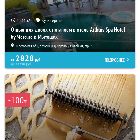
13:44:51
Купи первым!
Отдых для двоих с питанием в отеле Arthurs Spa Hotel
by Mercure в Мытищах
Московская обл., г. Мытищи, д. Ларево, ул. Хвойная, стр. 26
2828
ПОДРОБНЕЕ
от
руб.
до
65700
руб.
-100
%