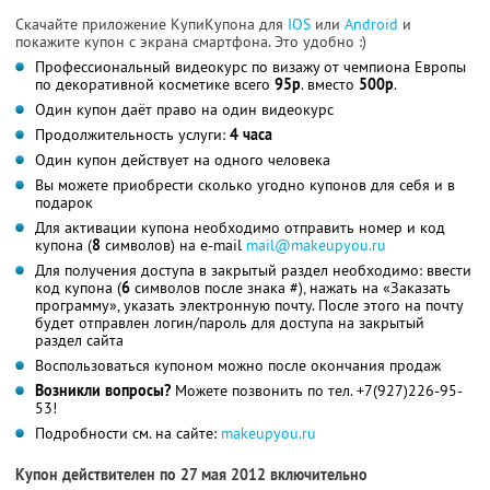
Скачайте приложение КупиКупона для
IOS
или
Android
и
покажите купон с экрана смартфона. Это удобно :)
Профессиональный видеокурс по визажу от чемпиона Европы
по декоративной косметике всего
95р
. вместо
500р
.
Один купон даёт право на один видеокурс
Продолжительность услуги:
4 часа
Один купон действует на одного человека
Вы можете приобрести сколько угодно купонов для себя и в
подарок
Для активации купона необходимо отправить номер и код
купона (
8
символов) на e-mail
mail@makeupyou.ru
Для получения доступа в закрытый раздел необходимо: ввести
код купона (
6
символов после знака #), нажать на «Заказать
программу», указать электронную почту. После этого на почту
будет отправлен логин/пароль для доступа на закрытый
раздел сайта
Воспользоваться купоном можно после окончания продаж
Возникли вопросы?
Можете позвонить по тел. +7(927)226-95-
53!
Подробности см. на сайте:
makeupyou.ru
Купон действителен по 27 мая 2012 включительно