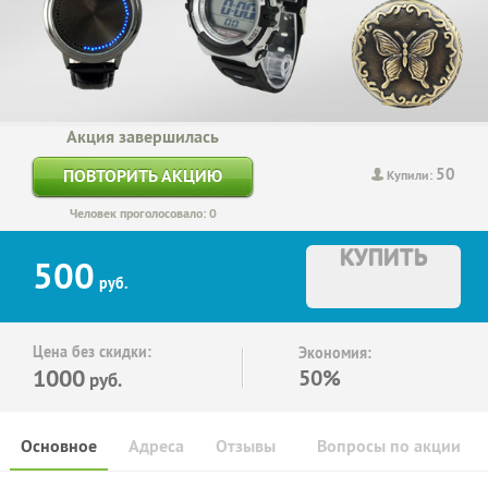
Акция завершилась
50
ПОВТОРИТЬ АКЦИЮ
Купили:
Человек проголосовало: 0
КУПИТЬ
500
руб.
Цена без скидки:
Экономия:
1000
50%
руб.
Основное
Адреса
Отзывы
Вопросы по акции