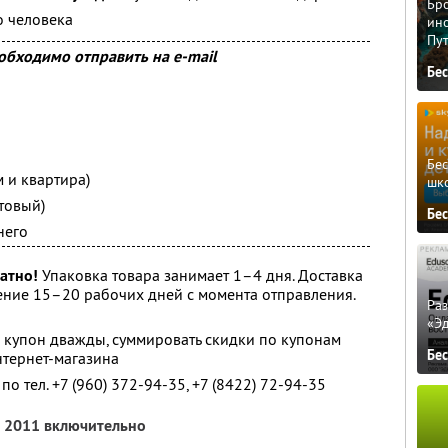
Бро
о человека
ино
Пу
обходимо отправить на e-mail
Бе
Бе
м и квартира)
шк
товый)
Бе
него
атно!
Упаковка товара занимает 1–4 дня. Доставка
чение 15–20 рабочих дней с момента отправления.
Ра
«Э
 купон дважды, суммировать скидки по купонам
Бе
нтернет-магазина
 тел. +7 (960) 372-94-35, +7 (8422) 72-94-35
я 2011 включительно