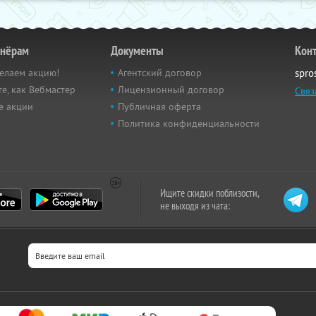
тнёрам
Документы
Кон
елаем акцию!
Агентский договор
spro
е, как Вебмастер
Лицензионный договор
Связ
е акции
Публичная оферта
Политика конфиденциальности
Ищите скидки поблизости,
не выходя из чата: