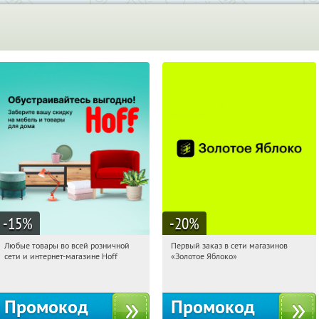
-15
%
-20
%
Любые товары во всей розничной
Первый заказ в сети магазинов
12:29:07
Получили:
83
12:29:07
Получи первым!
сети и интернет-магазине Hoff
«Золотое Яблоко»
Москва, 1-й Волоколамский проезд,
Россия
10с1
Промокод
Промокод