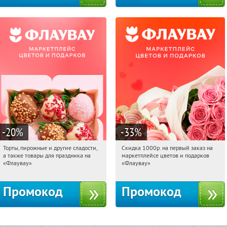
-20
%
-33
%
Торты, пирожные и другие сладости,
Скидка 1000р. на первый заказ на
12:29:07
Получили:
6
12:29:07
Получили:
18
а также товары для праздника на
маркетплейсе цветов и подарков
Россия
Россия
«Флаувау»
«Флаувау»
Промокод
Промокод