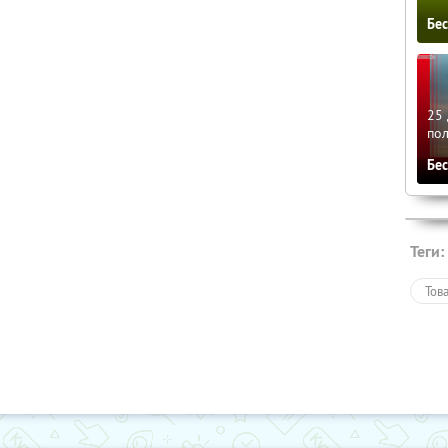
Бе
25 
по
Бе
Теги:
Тов