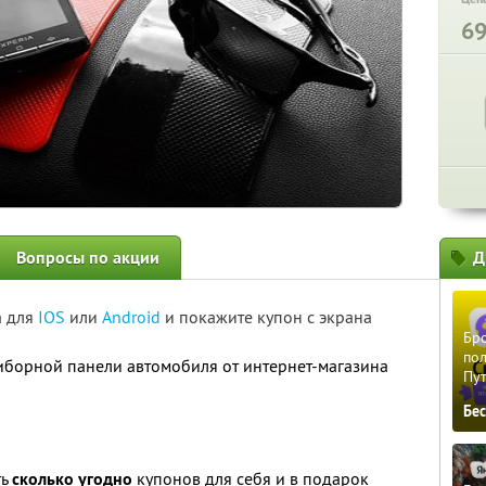
6
Вопросы по акции
Д
а для
IOS
или
Android
и покажите купон с экрана
Бро
пол
иборной панели автомобиля от интернет-магазина
Пу
Бе
ть
сколько угодно
купонов для себя и в подарок