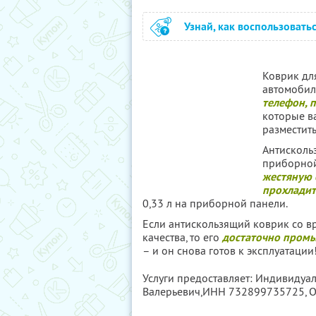
Узнай, как воспользовать
Коврик дл
автомобиля
телефон, п
которые в
разместит
Антисколь
приборно
жестяную 
прохлади
0,33 л на приборной панели.
Если антискользящий коврик со в
качества, то его
достаточно промы
– и он снова готов к эксплуатации
Услуги предоставляет: Индивидуа
Валерьевич,
ИНН 732899735725
,