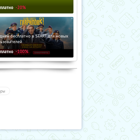
сплатно
-20%
дней бесплатно в START для новых
льзователей
сплатно
-100%
ары