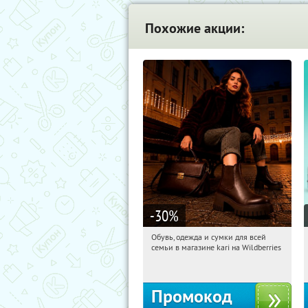
Похожие акции:
-30
%
Обувь, одежда и сумки для всей
12:29:07
Получили:
32
семьи в магазине kari на Wildberries
Россия
Промокод