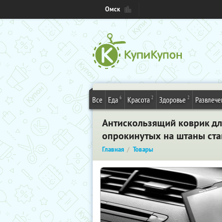
Омск
6
2
2
Все
Еда
Красота
Здоровье
Развлече
Антискользящий коврик дл
опрокинутых на штаны ста
Главная
Товары