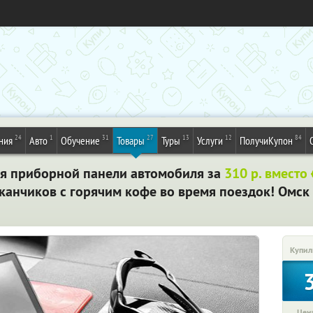
24
1
31
27
13
12
84
ния
Авто
Обучение
Товары
Туры
Услуги
ПолучиКупон
я приборной панели автомобиля за
310 р. вместо
канчиков с горячим кофе во время поездок! Омск
Купил
Цена