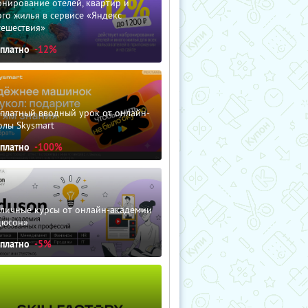
нирование отелей, квартир и
го жилья в сервисе «Яндекс
тешествия»
сплатно
-12%
сплатный вводный урок от онлайн-
олы Skysmart
сплатно
-100%
зличные курсы от онлайн-академии
дюсон»
сплатно
-5%