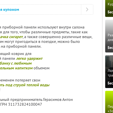
Кур
ся купоном
Бе
я приборной панели используют внутри салона
 для того, чтобы различные предметы, такие как
Ра
ачка сигарет
, а также совершенно различные вещи,
дне
ам могут пригодиться в поездке, можно было
ь на приборной панели.
Бе
зящий коврик для
й панели
легко удержит
банку с любимым
тельным напитком
объемом
Люб
тра
ременем потеряет свои
Бе
ть под струей теплой воды
!
льный предприниматель Герасимов Антон
 ОГРН 311732824100047
Пер
«З