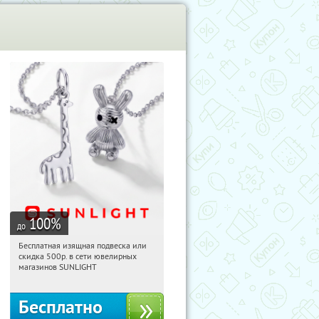
100
%
до
Бесплатная изящная подвеска или
12:29:07
Получили:
74
скидка 500р. в сети ювелирных
Россия
магазинов SUNLIGHT
Бесплатно