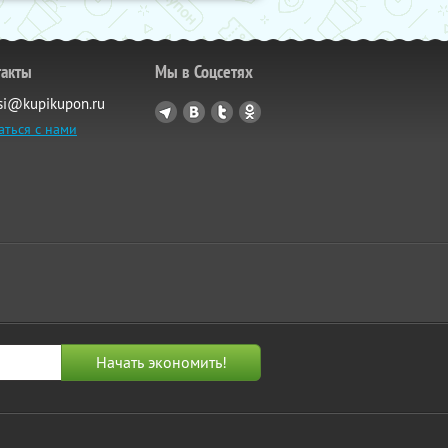
такты
Мы в Соцсетях
si@kupikupon.ru
аться с нами