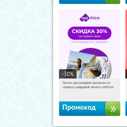
-30
%
Печать фотографий, фотокниг от
12:29:07
Получили:
4
сервиса цифровой печати netPrint
Россия
Промокод