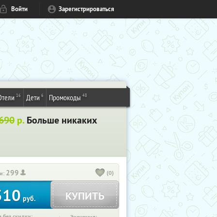
Войти
Зарегистрироваться
16
6
48
Отели
Дети
Промокоды
690
р.
Больше никаких
299
(0)
и:
310
КУПИТЬ
руб.
 без скидки: