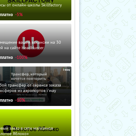
сы от онлайн-школы Skillfactory
сплатно
-5%
змещение вашей вакансии на 30
й на сайте HeadHunter
сплатно
-100%
ой трансфер от сервиса заказа
нсферов из аэропортов i'way
сплатно
-10%
вый заказ в сети магазинов
олотое Яблоко»