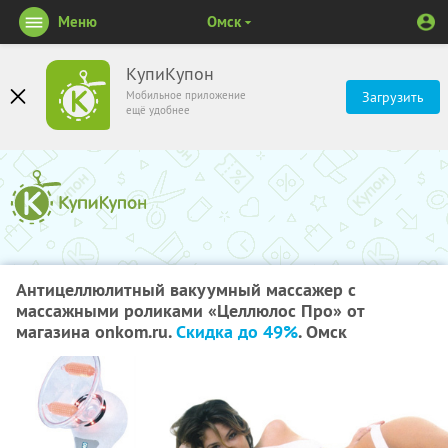
Меню
Омск
КупиКупон
Мобильное приложение
Загрузить
ещё удобнее
Антицеллюлитный вакуумный массажер с
массажными роликами «Целлюлос Про» от
магазина onkom.ru.
Скидка до 49%
. Омск