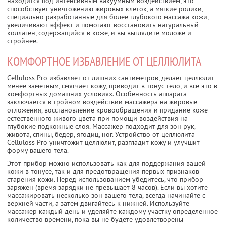
находится под интенсивным вакуумным воздействием, это
способствует уничтожению жировых клеток, а мягкие ролики,
специально разработанные для более глубокого массажа кожи,
увеличивают эффект и помогают восстановить натуральный
коллаген, содержащийся в коже, и вы выглядите моложе и
стройнее.
КОМФОРТНОЕ ИЗБАВЛЕНИЕ ОТ ЦЕЛЛЮЛИТА
Celluloss Pro избавляет от лишних сантиметров, делает целлюлит
менее заметным, смягчает кожу, приводит в тонус тело, и все это в
комфортных домашних условиях. Особенность аппарата
заключается в тройном воздействии массажера на жировые
отложения, восстановление кровообращения и придание коже
естественного живого цвета при помощи воздействия на
глубокие подкожные слоя. Массажер подходит для зон рук,
живота, спины, бёдер, ягодиц, ног. Устройство от целлюлита
Celluloss Pro уничтожит целлюлит, разгладит кожу и улучшит
форму вашего тела.
Этот прибор можно использовать как для поддержания вашей
кожи в тонусе, так и для предотвращения первых признаков
старения кожи. Перед использованием убедитесь, что прибор
заряжен (время зарядки не превышает 8 часов). Если вы хотите
массажировать несколько зон вашего тела, всегда начинайте с
верхней части, а затем двигайтесь к нижней. Используйте
массажер каждый день и уделяйте каждому участку определённое
количество времени, пока вы не будете удовлетворены