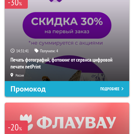
-30
%
14:31:40
Получили:
4
Печать фотографий, фотокниг от сервиса цифровой
печати netPrint
Россия
Промокод
ПОДРОБНЕЕ
-20
%