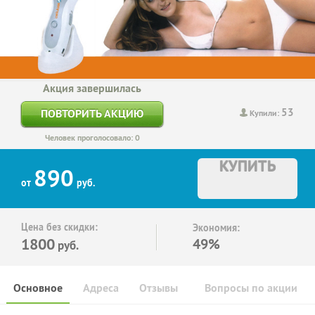
Акция завершилась
53
ПОВТОРИТЬ АКЦИЮ
Купили:
Человек проголосовало: 0
КУПИТЬ
890
от
руб.
Цена без скидки:
Экономия:
1800
49%
руб.
Основное
Адреса
Отзывы
Вопросы по акции