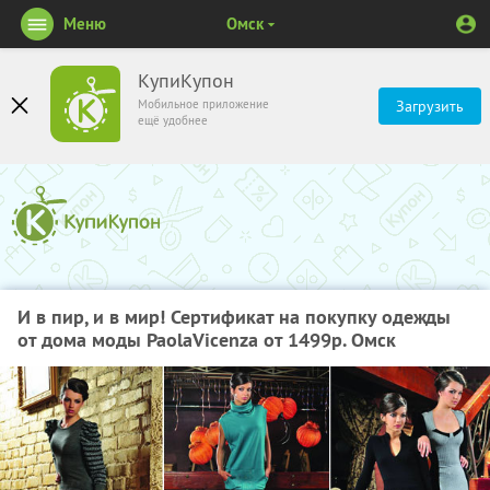
Меню
Омск
КупиКупон
Мобильное приложение
Загрузить
ещё удобнее
И в пир, и в мир! Сертификат на покупку одежды
от дома моды PaolaVicenza от 1499р. Омск