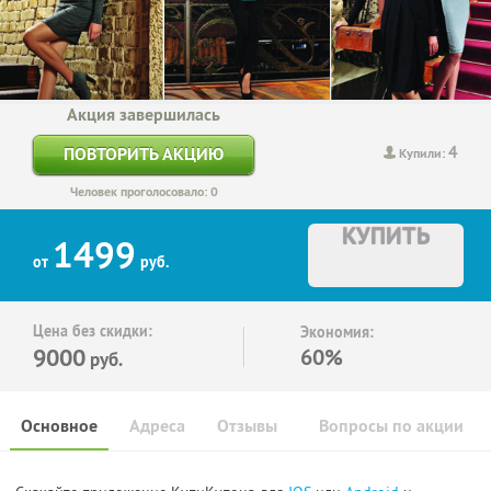
Акция завершилась
4
ПОВТОРИТЬ АКЦИЮ
Купили:
Человек проголосовало: 0
КУПИТЬ
1499
от
руб.
Цена без скидки:
Экономия:
9000
60%
руб.
Основное
Адреса
Отзывы
Вопросы по акции