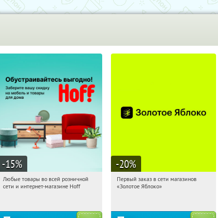
-15
%
-20
%
Любые товары во всей розничной
Первый заказ в сети магазинов
19:23:18
Получили:
83
19:23:18
Получи первым!
сети и интернет-магазине Hoff
«Золотое Яблоко»
Москва, 1-й Волоколамский проезд,
Россия
10с1