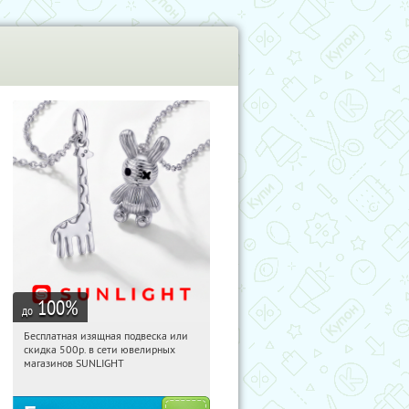
100
%
до
Бесплатная изящная подвеска или
19:23:18
Получили:
73
скидка 500р. в сети ювелирных
Россия
магазинов SUNLIGHT