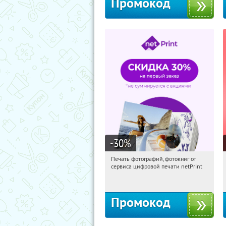
Промокод
-30
%
Печать фотографий, фотокниг от
19:23:18
Получили:
4
сервиса цифровой печати netPrint
Россия
Промокод