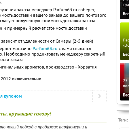
.
тра
лучения заказа менеджер Parfum63.ru соберет,
Бе
имость доставки вашего заказа до вашего почтового
огласует полученную стоимость доставки заказа
и и примерный расчет стоимости доставки
Пер
 зависит от удаленности от Самары (2-5 дней)
«З
тернет-магазине
Parfum63.ru
с вами свяжется
х. Необходимо продиктовать менеджеру секретный
Бе
ости заказа
игинальных ароматов, производство - Хорватия
я 2012 включительно
25 
по
Бе
ся купоном
ты, кружащие голову!
Теги:
нно новый подход в продажах парфюмерии и