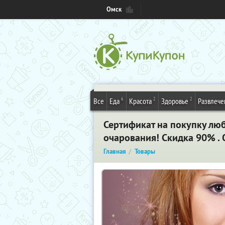
Омск
6
2
2
Все
Еда
Красота
Здоровье
Развлече
Сертификат на покупку лю
очарования! Скидка 90% .
Главная
Товары