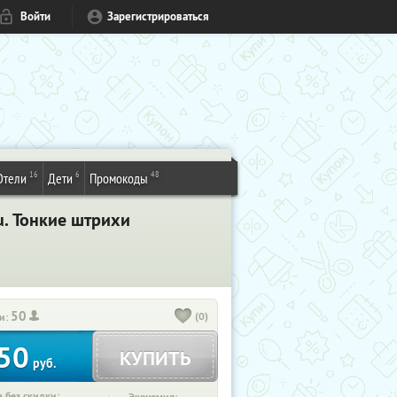
Войти
Зарегистрироваться
16
6
48
Отели
Дети
Промокоды
u. Тонкие штрихи
50
(0)
и:
50
КУПИТЬ
руб.
 без скидки: