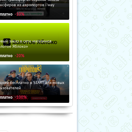
нсферов из аэропортов i'way
сплатно
-10%
вый заказ в сети магазинов
олотое Яблоко»
сплатно
-20%
дней бесплатно в START для новых
льзователей
сплатно
-100%