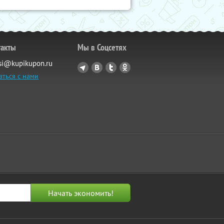
такты
Мы в Соцсетях
si@kupikupon.ru
аться с нами