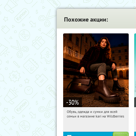
Похожие акции:
-30
%
Обувь, одежда и сумки для всей
19:23:18
Получи первым!
семьи в магазине kari на Wildberries
Россия