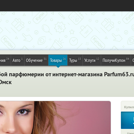
24
1
31
26
13
12
84
ния
Авто
Обучение
Товары
Туры
Услуги
ПолучиКупон
бой парфюмерии от интернет-магазина Parfum63.r
 Омск
Купил
Цена