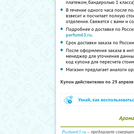
платежом, бандеролью 1 класса)
В течение одного часа после по
взвесит и посчитает полную сто
отделения. Свяжется с вами и с
Подробнее о доставке по Росси
parfum63.ru
.
Срок доставки заказа по России
После оформления заказа в ин
менеджер для уточнения данны
код купона для пересчета стоим
Магазин предлагает аналоги ор
Купон действителен по 29 апрел
Узнай, как воспользовать
Арома
Parfum63.ru
– предлагает соверше