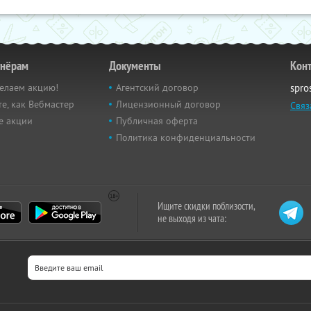
тнёрам
Документы
Кон
елаем акцию!
Агентский договор
spro
е, как Вебмастер
Лицензионный договор
Связ
е акции
Публичная оферта
Политика конфиденциальности
Ищите скидки поблизости,
не выходя из чата: