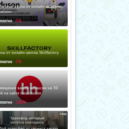
зличные курсы от онлайн-академии
дюсон»
сплатно
-5%
сы от онлайн-школы Skillfactory
сплатно
-5%
змещение вашей вакансии на 30
й на сайте HeadHunter
сплатно
-100%
ой трансфер от сервиса заказа