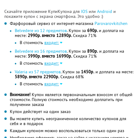
Скачайте приложение КупиКупона для
IOS
или
Android
и
покажите купон с экрана смартфона. Это удобно :)
Фарфоровый сервиз от интернет-магазина
Parovarovkitchen
Belvedere из 12 предметов
. Купон за
690р.
и доплата на
месте:
2990р. вместо 12890р.
Скидка 71%
В стоимость
входит:
Belvedere из 16 предметов
. Купон за
890р.
и доплата на
месте:
3990р. вместо 16990р.
Скидка 71%
В стоимость
входит:
Valeria из 57 предметов
. Купон за
1450р.
и доплата на месте:
5890р. вместо 22900р.
Скидка 68%
В стоимость
входит:
Внимание!
Купон является первоначальным взносом от общей
стоимости. Полную стоимость необходимо доплатить при
получении заказа
Купон действует на один заказ
Вы можете купить неограниченное количество купонов для
себя и в подарок
Каждым купоном можно воспользоваться только один раз
Необходимо оформить заказ на сайте с указанием номера и