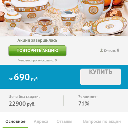
Акция завершилась
8
ПОВТОРИТЬ АКЦИЮ
Купили:
Человек проголосовало: 0
КУПИТЬ
690
от
руб.
Цена без скидки:
Экономия:
22900
71%
руб.
Основное
Адреса
Отзывы
Вопросы по акции