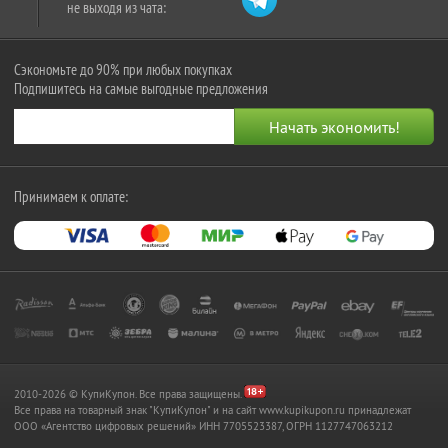
не выходя из чата:
Сэкономьте до 90% при любых покупках
Подпишитесь на самые выгодные предложения
Принимаем к оплате:
2010-2026 © КупиКупон. Все права защищены.
Все права на товарный знак "КупиКупон" и на сайт www.kupikupon.ru принадлежат
OOO «Агентство цифровых решений» ИНН 7705523387, ОГРН 1127747063212