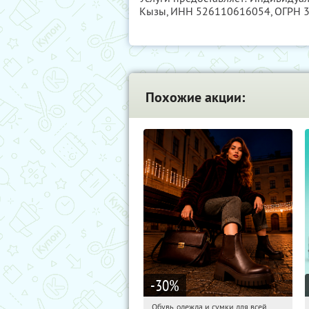
Кызы,
ИНН 526110616054
, ОГРН
Похожие акции:
-30
%
Обувь, одежда и сумки для всей