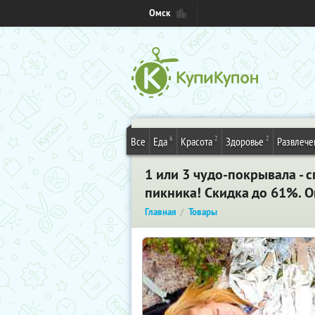
Омск
6
2
2
Все
Еда
Красота
Здоровье
Развлече
1 или 3 чудо-покрывала - 
пикника! Скидка до 61%. 
Главная
Товары