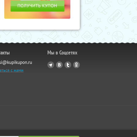
такты
Мы в Соцсетях
si@kupikupon.ru
аться с нами