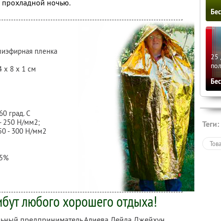
о прохладной ночью.
Бе
лиэфирная пленка
25 
по
 х 8 х 1 см
Бе
60 град. С
- 250 Н/мм2;
Теги:
50 - 300 Н/мм2
Тов
,5%
бут любого хорошего отдыха!
альный предприниматель Алиева Лейла Джейхун