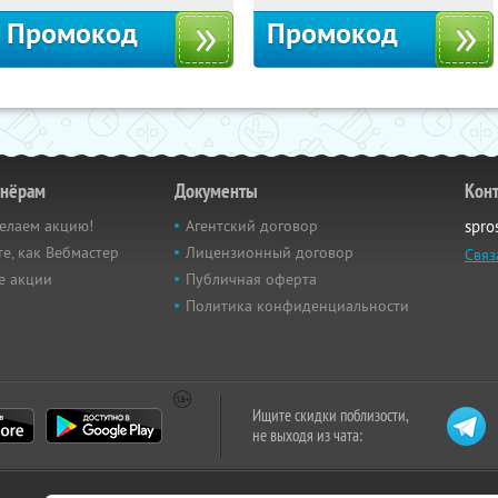
Промокод
Промокод
тнёрам
Документы
Кон
елаем акцию!
Агентский договор
spro
е, как Вебмастер
Лицензионный договор
Связ
е акции
Публичная оферта
Политика конфиденциальности
Ищите скидки поблизости,
не выходя из чата: