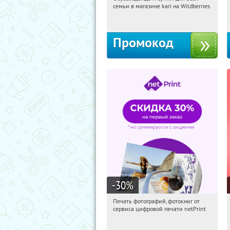
02:52:18
Получили:
31
семьи в магазине kari на Wildberries
Россия
Промокод
-30
%
Печать фотографий, фотокниг от
02:52:18
Получили:
4
сервиса цифровой печати netPrint
Россия