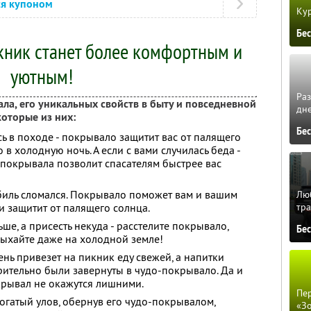
ся купоном
Кур
Бе
кник станет более комфортным и
уютным!
Ра
а, его уникальных свойств в быту и повседневной
дне
которые из них:
Бе
ь в походе - покрывало защитит вас от палящего
 в холодную ночь. А если с вами случилась беда -
 покрывала позволит спасателям быстрее вас
биль сломался. Покрывало поможет вам и вашим
Люб
и защитит от палящего солнца.
тра
ше, а присесть некуда - расстелите покрывало,
Бе
ыхайте даже на холодной земле!
нь привезет на пикник еду свежей, а напитки
ительно были завернуты в чудо-покрывало. Да и
крывал не окажутся лишними.
Пер
гатый улов, обернув его чудо-покрывалом,
«З