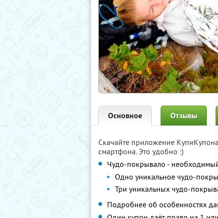
Основное
Отзывы
Скачайте приложение КупиКупон
смартфона. Это удобно :)
Чудо-покрывало - необходимый 
Одно уникальное чудо-покры
Три уникальных чудо-покрыв
Подробнее об особенностях да
Один купон даёт право на 1 ил