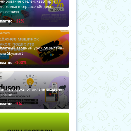
нирование отелей, квартир и
го жилья в сервисе «Яндекс
тешествия»
сплатно
-12%
сплатный вводный урок от онлайн-
олы Skysmart
сплатно
-100%
зличные курсы от онлайн-академии
дюсон»
сплатно
-5%