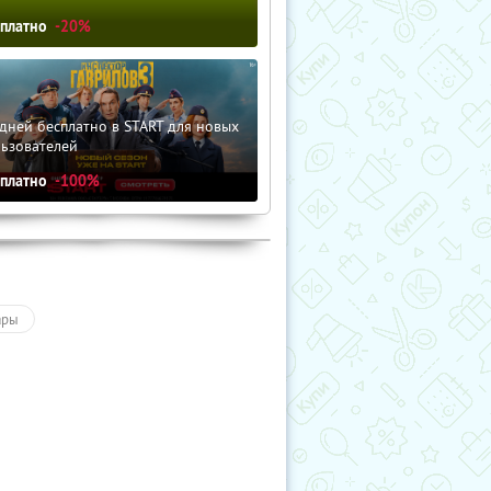
сплатно
-20%
дней бесплатно в START для новых
льзователей
сплатно
-100%
ары