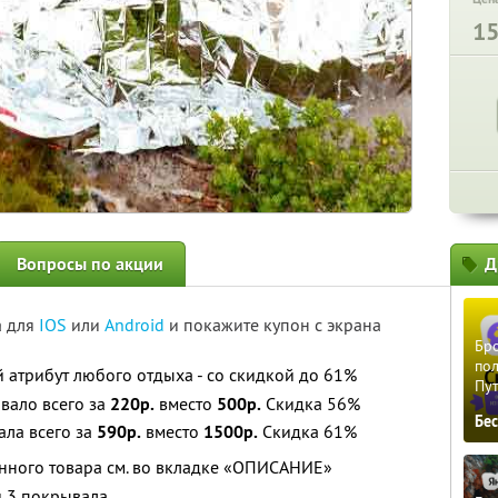
1
Вопросы по акции
Д
а для
IOS
или
Android
и покажите купон с экрана
Бро
пол
атрибут любого отдыха - со скидкой до 61%
Пу
вало всего за
220р.
вместо
500р.
Скидка 56%
Бе
ала всего за
590р.
вместо
1500р.
Скидка 61%
нного товара см. во вкладке «ОПИСАНИЕ»
и 3 покрывала