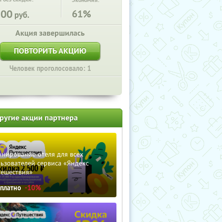
Экономия:
500
61%
руб.
Акция завершилась
ПОВТОРИТЬ АКЦИЮ
Человек проголосовало: 1
ругие акции партнера
нирование отеля для всех
ьзователей сервиса «Яндекс
тешествия»
сплатно
-10%