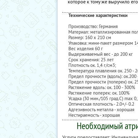
которое к тому же выручило ег
Технические характеристики
Производство: Германия
Материал: металлизированная по
Размер: 160 х 210 см
Упаковка: мини-пакет размером 14
Вес изделия 60 г
Выдерживаемый вес - до 200 кг
Срок хранения: 25 лет
Плотность ок. 1,4 г/см3;
Температура плавления ок. 250 - 2
Предел прочности (вдоль): ок.200 
Предел прочности (поперек) ок. 2
Растяжение вдоль: ок. 100 - 300%
Растяжение поперек: ок. 100%
Усадка (30 мин./105 град.С) max 0
Оптическая плотность - 2.0+/- 0.2
Адгезивность металла - хорошая
Нестираемость - хорошая
Необходимый атри
Услуги предоставляет: Индивиду