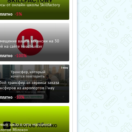
сы от онлайн-школы Skillfactory
сплатно
-5%
змещение вашей вакансии на 30
й на сайте HeadHunter
сплатно
-100%
ой трансфер от сервиса заказа
нсферов из аэропортов i'way
сплатно
-10%
вый заказ в сети магазинов
олотое Яблоко»