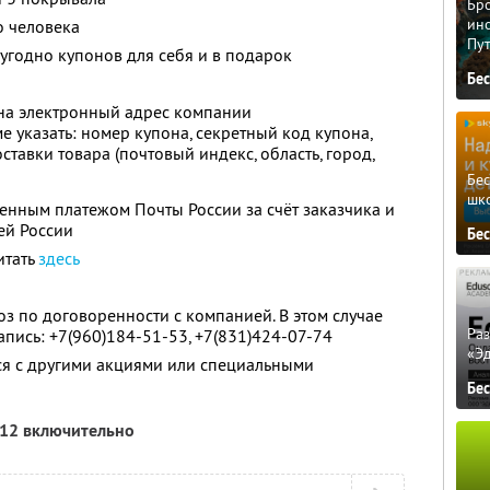
Бро
ино
о человека
Пу
угодно купонов для себя и в подарок
Бе
на электронный адрес компании
ме указать: номер купона, секретный код купона,
ставки товара (почтовый индекс, область, город,
Бе
шк
енным платежом Почты России за счёт заказчика и
сей России
Бе
итать
здесь
 по договоренности с компанией. В этом случае
Ра
пись: +7(960)184-51-53, +7(831)424-07-74
«Э
ся с другими акциями или специальными
Бе
012 включительно