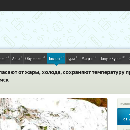
24
1
31
27
13
12
85
ния
Авто
Обучение
Товары
Туры
Услуги
ПолучиКупон
спасают от жары, холода, сохраняют температуру 
Омск
Купил
от
Цена