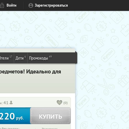
Войти
Зарегистрироваться
17
6
49
Отели
Дети
Промокоды
предметов! Идеально для
41
(0)
и:
220
КУПИТЬ
руб.
 без скидки: