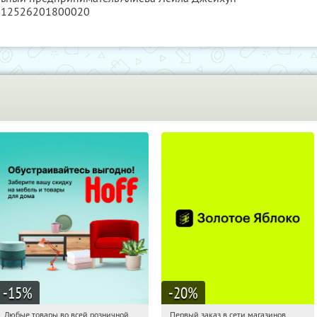
 312526201800020
-15
%
-20
%
Любые товары во всей розничной
Первый заказ в сети магазинов