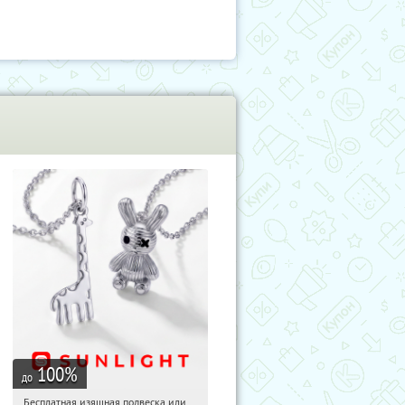
100
%
до
Бесплатная изящная подвеска или