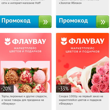
02:52:18
Получили:
83
02:52:18
Получи первым!
сети и интернет-магазине Hoff
«Золотое Яблоко»
Москва, 1-й Волоколамский проезд,
Россия
10с1
Промокод
Промокод
-20
%
-33
%
Торты, пирожные и другие сладости,
Скидка 1000р. на первый заказ на
02:52:18
Получили:
6
02:52:18
Получили:
18
а также товары для праздника на
маркетплейсе цветов и подарков
Россия
Россия
«Флаувау»
«Флаувау»