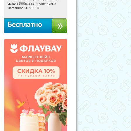
02:52:18
Получили:
74
скидка 500р. в сети ювелирных
Россия
магазинов SUNLIGHT
Бесплатно