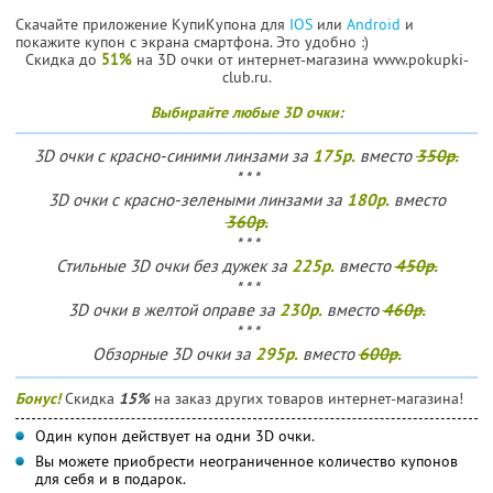
Скачайте приложение КупиКупона для
IOS
или
Android
и
покажите купон с экрана смартфона. Это удобно :)
Скидка до
51%
на 3D очки от интернет-магазина www.pokupki-
club.ru.
Выбирайте любые 3D очки:
175р.
350р.
3D очки с красно-синими линзами за
вместо
* * *
180р.
3D очки с красно-зелеными линзами за
вместо
360р.
* * *
225р.
450р.
Стильные 3D очки без дужек за
вместо
* * *
230р.
460р.
3D очки в желтой оправе за
вместо
* * *
295р.
600р.
Обзорные 3D очки за
вместо
Бонус!
Скидка
15%
на заказ других товаров интернет-магазина!
Один купон действует на одни 3D очки.
Вы можете приобрести неограниченное количество купонов
для себя и в подарок.