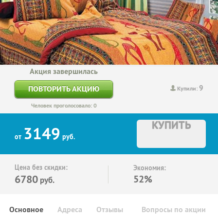
Акция завершилась
9
ПОВТОРИТЬ АКЦИЮ
Купили:
Человек проголосовало: 0
КУПИТЬ
3149
от
руб.
Цена без скидки:
Экономия:
6780
52%
руб.
Основное
Адреса
Отзывы
Вопросы по акции