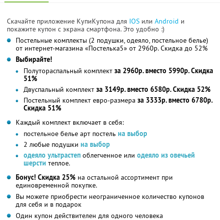
Скачайте приложение КупиКупона для
IOS
или
Android
и
покажите купон с экрана смартфона. Это удобно :)
Постельные комплекты (2 подушки, одеяло, постельное белье)
от интернет-магазина «Постелька5» от 2960р. Скидка до 52%
Выбирайте!
Полутораспальный комплект
за 2960р. вместо 5990р. Скидка
51%
Двуспальный комплект
за 3149р. вместо 6580р. Скидка 52%
Постельный комплект евро-размера
за 3333р. вместо 6780р.
Скидка 51%
Каждый комплект включает в себя:
постельное белье арт постель
на выбор
2 любые подушки
на выбор
одеяло ультрастеп
облегченное или
одеяло из овечьей
шерсти
теплое.
Бонус! Скидка 25%
на остальной ассортимент при
единовременной покупке.
Вы можете приобрести неограниченное количество купонов
для себя и в подарок
Один купон действителен для одного человека