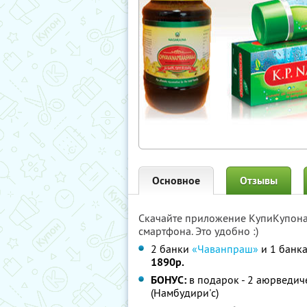
Основное
Отзывы
Скачайте приложение КупиКупон
смартфона. Это удобно :)
2 банки
«Чаванпраш»
и 1 банк
1890р.
БОНУС:
в подарок - 2 аюрведиче
(Намбудири'c)