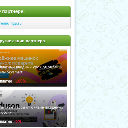
 партнере:
remiumgp.ru
ругие акции партнера
сплатный вводный урок от онлайн-
олы Skysmart
сплатно
-100%
зличные курсы от онлайн-академии
дюсон»
сплатно
-5%