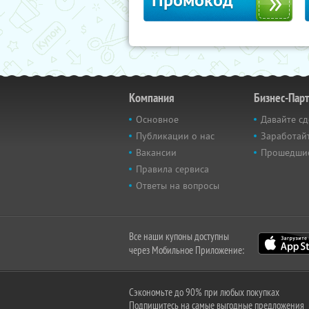
Промокод
Компания
Бизнес-Пар
Основное
Давайте сд
Публикации о нас
Заработайт
Вакансии
Прошедши
Правила сервиса
Ответы на вопросы
Все наши купоны доступны
через Мобильное Приложение:
Сэкономьте до 90% при любых покупках
Подпишитесь на самые выгодные предложения