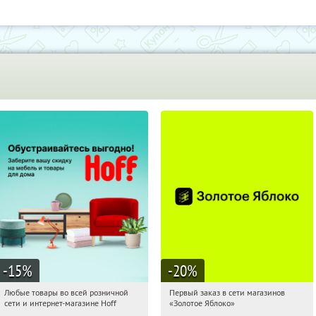
-15
%
-20
%
Любые товары во всей розничной
Первый заказ в сети магазинов
19:05:23
Получили:
83
19:05:23
Получи первым!
сети и интернет-магазине Hoff
«Золотое Яблоко»
Москва, 1-й Волоколамский проезд,
Россия