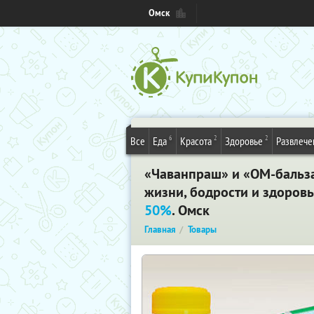
Омск
6
2
2
Все
Еда
Красота
Здоровье
Развлече
«Чаванпраш» и «ОМ-бальза
жизни, бодрости и здоровь
50%
. Омск
Главная
Товары