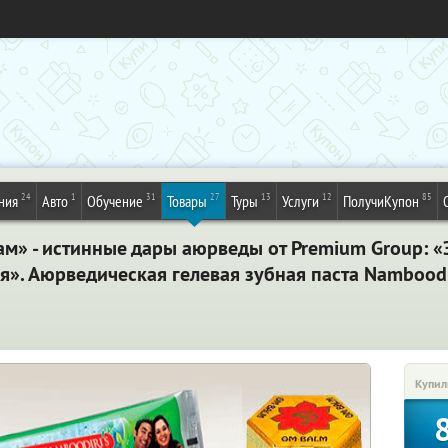
24
1
31
27
13
12
85
ния
Авто
Обучение
Товары
Туры
Услуги
ПолучиКупон
м» - истинные дары аюрведы от Premium Group: «
я». Аюрведическая гелевая зубная паста Namboodir
Купил