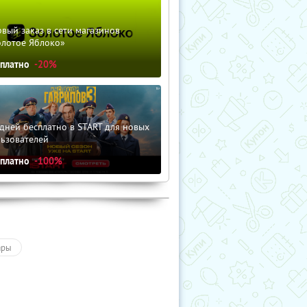
вый заказ в сети магазинов
олотое Яблоко»
сплатно
-20%
дней бесплатно в START для новых
льзователей
сплатно
-100%
ары