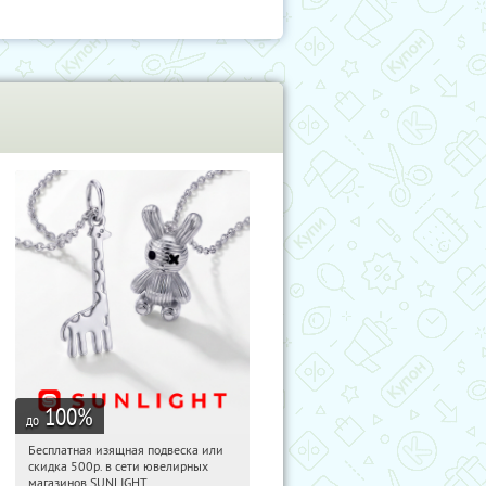
100
%
до
Бесплатная изящная подвеска или
19:05:23
Получили:
73
скидка 500р. в сети ювелирных
Россия
магазинов SUNLIGHT