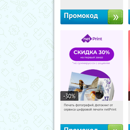
Промокод
-30
%
Печать фотографий, фотокниг от
19:05:23
Получили:
4
сервиса цифровой печати netPrint
Россия