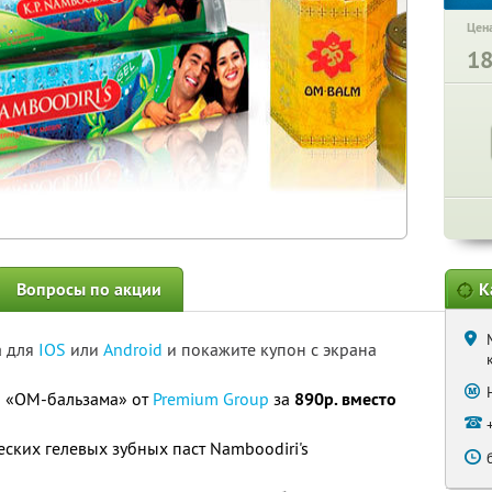
Цена
1
Вопросы по акции
К
а для
IOS
или
Android
и покажите купон с экрана
а «ОМ-бальзама» от
Premium Group
за
890р. вместо
ских гелевых зубных паст Namboodiri's