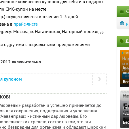
ченное количество купонов для себя и в подарок
ли СМС-купон на месте
О
.) осуществляется в течении 1-3 дней
p
азана в
прайс-листе
ресу: Москва, м. Нагатинская, Нагорный проезд, д.
Д
тся с другими специальными предложениями
я 2012 включительно
Бе
шк
ся купоном
Бе
ЕКОВ!
Аюрведы» разработан и успешно применяется до
Ра
ов для сохранения, поддержания и укрепления
«Э
 «Чаванпраш» - истинный дар Аюрведы. Его
юрведических средств, состоит в том, что эти
Бе
нно безвредны для организма и обладают широким