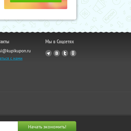
такты
Мы в Соцсетях
si@kupikupon.ru
аться с нами