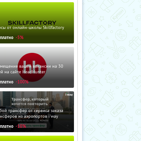
сы от онлайн-школы Skillfactory
сплатно
-5%
змещение вашей вакансии на 30
й на сайте HeadHunter
сплатно
-100%
ой трансфер от сервиса заказа
нсферов из аэропортов i'way
сплатно
-10%