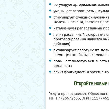
регулирует артериальное давле
уменьшает вероятность инсульт
стимулирует функционировани
железы и печени, является про
катализирует репаративный про
лечит рассеянный склероз (на 
прогрессировании является и
действия)
активизирует работу мозга, по
память (может быть рекомендова
повышает половую активность,
организма
лечит фригидность и эректиль
Откройте новые 
Услуги предоставляет: Общество 
ИНН 7726672333
, ОГРН 1117746