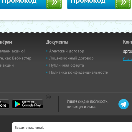
Промокод
Промокод
тнёрам
Документы
Кон
елаем акцию!
Агентский договор
spro
е, как Вебмастер
Лицензионный договор
Связ
е акции
Публичная оферта
Политика конфиденциальности
Ищите скидки поблизости,
не выходя из чата: