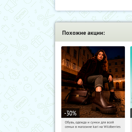
Похожие акции:
-30
%
Обувь, одежда и сумки для всей
19:05:23
Получили:
30
семьи в магазине kari на Wildberries
Россия