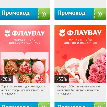
10с1
Промокод
Промокод
-20
%
-33
%
Торты, пирожные и другие сладости,
Скидка 1000р. на первый заказ на
19:05:23
Получили:
6
19:05:23
Получили:
18
а также товары для праздника на
маркетплейсе цветов и подарков
Россия
Россия
«Флаувау»
«Флаувау»