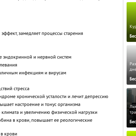
Кур
эффект, замедляет процессы старения
Бе
 эндокринной и нервной систем
Ра
олевания
дне
зличным инфекциям и вирусам
Бе
ствий стресса
ндроме хронической усталости и лечит депрессию
вышает настроение и тонус организма
Люб
 климата и увеличению физической нагрузки
тра
обина в крови, повышает ее реологические
Бе
 в крови