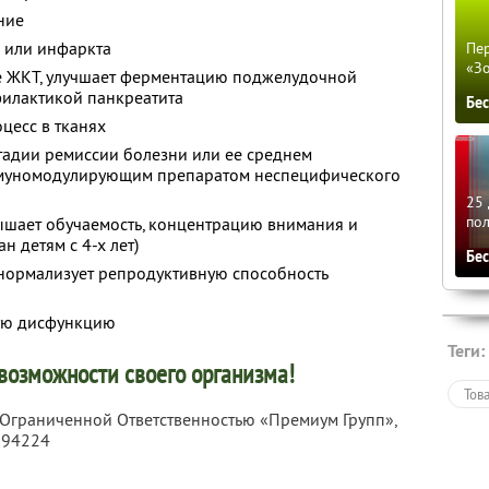
ние
а или инфаркта
Пер
«З
е ЖКТ, улучшает ферментацию поджелудочной
филактикой панкреатита
Бе
цесс в тканях
стадии ремиссии болезни или ее среднем
ммуномодулирующим препаратом неспецифического
25 
по
вышает обучаемость, концентрацию внимания и
н детям с 4-х лет)
Бе
 нормализует репродуктивную способность
ную дисфункцию
Теги:
возможности своего организма!
Тов
с Ограниченной Ответственностью «Премиум Групп»,
194224