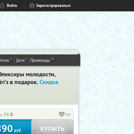
Войти
Зарегистрироваться
17
6
49
Отели
Дети
Промокоды
Эликсиры молодости,
i's в подарок.
Скидка
39
(0)
и:
890
КУПИТЬ
руб.