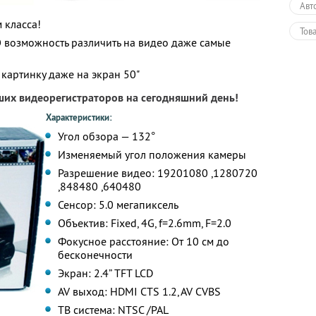
Авт
 класса!
Тов
О возможность различить на видео даже самые
 картинку даже на экран 50"
чших видеорегистраторов на сегодняшний день!
Характеристики:
Угол обзора — 132°
Изменяемый угол положения камеры
Разрешение видео: 1920
1080 ,1280
720
,848
480 ,640
480
Сенсор: 5.0 мегапиксель
Объектив: Fixed, 4G, f=2.6mm, F=2.0
Фокусное расстояние: От 10 см до
бесконечности
Экран: 2.4” TFT LCD
AV выход: HDMI CTS 1.2, AV CVBS
ТВ система: NTSC /PAL