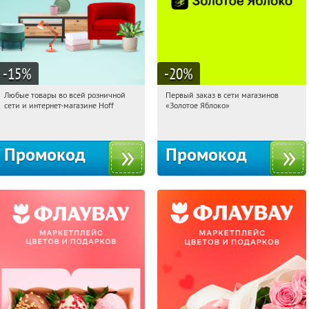
-15
%
-20
%
Любые товары во всей розничной
Первый заказ в сети магазинов
00:06:51
Получили:
83
00:06:51
Получи первым!
сети и интернет-магазине Hoff
«Золотое Яблоко»
Москва, 1-й Волоколамский проезд,
Россия
10с1
Промокод
Промокод