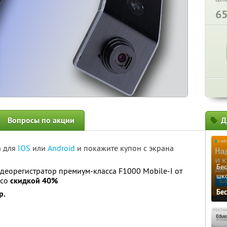
6
Вопросы по акции
Д
а для
IOS
или
Android
и покажите купон с экрана
Бе
еорегистратор премиум-класса F1000 Mobile-I от
шк
 со
скидкой 40%
Бе
р.