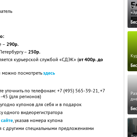
Ра
ватель
«Э
Бе
о:
е –
290р.
-Петербургу –
250р.
Кур
ляется курьерской службой «СДЭК» (
от 400р. до
Бе
ы можно посмотреть
здесь
 уточнить по телефонам: +7 (495) 565-39-21, +7
Ра
5-45 (для регионов)
дне
угодно купонов для себя и в подарок
Бе
ку одного видеорегистратора
а
сайте
, указав номера купона
ся с другими специальными предложениями
Люб