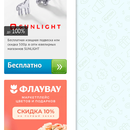
100
%
до
Бесплатная изящная подвеска или
00:06:51
Получили:
73
скидка 500р. в сети ювелирных
Россия
магазинов SUNLIGHT
Бесплатно