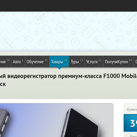
24
1
31
26
13
12
84
ния
Авто
Обучение
Товары
Туры
Услуги
ПолучиКупон
й видеорегистратор премиум-класса F1000 Mobil
ск
Купил
3
Цена