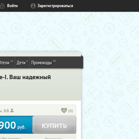
Войти
Зарегистрироваться
16
6
48
Отели
Дети
Промокоды
e-I. Ваш надежный
66
(0)
и:
900
КУПИТЬ
руб.
 без скидки: