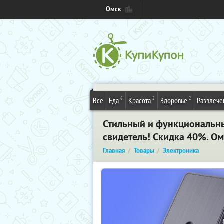
Омск
6
2
2
Все
Еда
Красота
Здоровье
Развлече
Стильный и функциональны
свидетель! Скидка 40%. Ом
Главная
Товары
Электроника