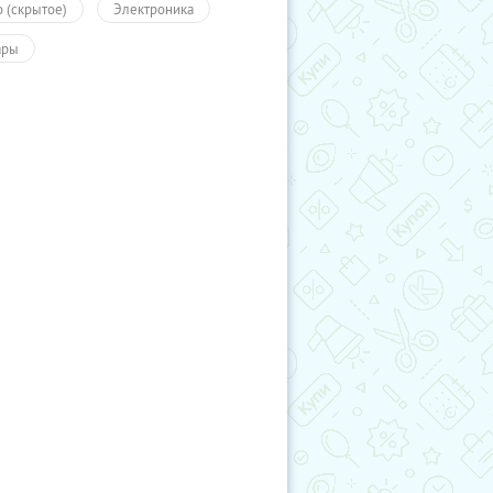
о (скрытое)
Электроника
ары