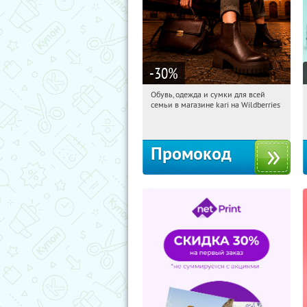
-30
%
Обувь, одежда и сумки для всей
00:06:51
Получили:
30
семьи в магазине kari на Wildberries
Россия
Промокод