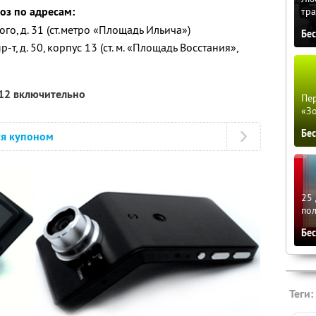
оз по адресам:
тра
го, д. 31 (ст.метро «Площадь Ильича»)
Бе
т, д. 50, корпус 13 (ст. м. «Площадь Восстания»,
012 включительно
Пер
«З
Бе
ся купоном
25 
по
Бе
Теги: