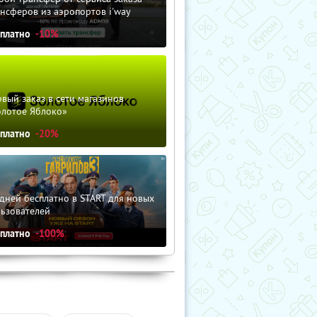
нсферов из аэропортов i'way
сплатно
-10%
вый заказ в сети магазинов
олотое Яблоко»
сплатно
-20%
дней бесплатно в START для новых
льзователей
сплатно
-100%