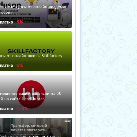
зличные курсы от онлайн-академии
дюсон»
сплатно
-5%
сы от онлайн-школы Skillfactory
сплатно
-5%
змещение вашей вакансии на 30
й на сайте HeadHunter
сплатно
-100%
ой трансфер от сервиса заказа