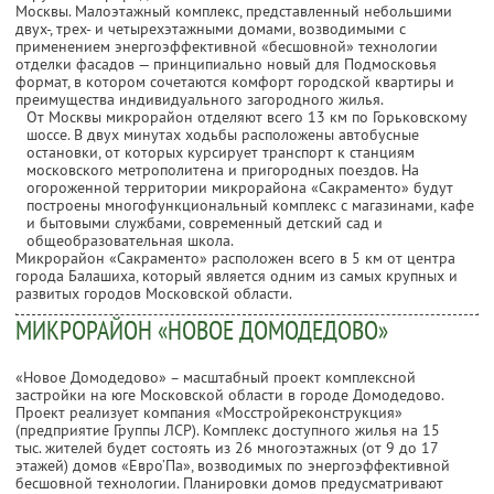
Москвы. Малоэтажный комплекс, представленный небольшими
двух-, трех- и четырехэтажными домами, возводимыми с
применением энергоэффективной «бесшовной» технологии
отделки фасадов — принципиально новый для Подмосковья
формат, в котором сочетаются комфорт городской квартиры и
преимущества индивидуального загородного жилья.
От Москвы микрорайон отделяют всего 13 км по Горьковскому
шоссе. В двух минутах ходьбы расположены автобусные
остановки, от которых курсирует транспорт к станциям
московского метрополитена и пригородных поездов. На
огороженной территории микрорайона «Сакраменто» будут
построены многофункциональный комплекс с магазинами, кафе
и бытовыми службами, современный детский сад и
общеобразовательная школа.
Микрорайон «Сакраменто» расположен всего в 5 км от центра
города Балашиха, который является одним из самых крупных и
развитых городов Московской области.
МИКРОРАЙОН «НОВОЕ ДОМОДЕДОВО»
«Новое Домодедово» – масштабный проект комплексной
застройки на юге Московской области в городе Домодедово.
Проект реализует компания «Мосстройреконструкция»
(предприятие Группы ЛСР). Комплекс доступного жилья на 15
тыс. жителей будет состоять из 26 многоэтажных (от 9 до 17
этажей) домов «Евро’Па», возводимых по энергоэффективной
бесшовной технологии. Планировки домов предусматривают