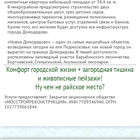
компактные квартиры небольшой площади от 34,4 кв. м.
В микрорайоне предусмотрено строительство двух
общеобразовательных школ, трех детских садов,
многоуровневых паркингов, размещение поликлиники,
магазинов, центров бытовых услуг, отделений связи и банков.
Кроме того, его жителям будет доступна вся инфраструктура
города Домодедово.
«Новое Домодедово» — один из самых масштабных объектов,
возводимых сегодня на юге Подмосковья: как новый город он
вырастет на границе Домодедова. В пешей доступности
расположены заповедный участок Барыбинского лесничества,
Бортневский, Степыгинский, Акулинский лесопарки.
Комфорт городской жизни + загородная тишина
и живописные пейзажи!
Ну чем не райское место?
Услуги предоставляет: Закрытое акционерное общество
«МОССТРОЙРЕКОНСТРУКЦИЯ»,
ИНН 7709346940
, ОГРН
1027739061844