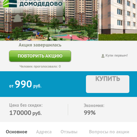
Акция завершилась
ПОВТОРИТЬ АКЦИЮ
Купи первым!
Человек проголосовало: 0
КУПИТЬ
990
от
руб.
Цена без скидки:
Экономия:
170000
99%
руб.
Основное
Адреса
Отзывы
Вопросы по акции