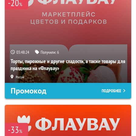
-20
%
03:48:24
Получили:
6
Торты, пирожные и другие сладости, а также товары для
праздника на «Флаувау»
Россия
Промокод
ПОДРОБНЕЕ
-33
%