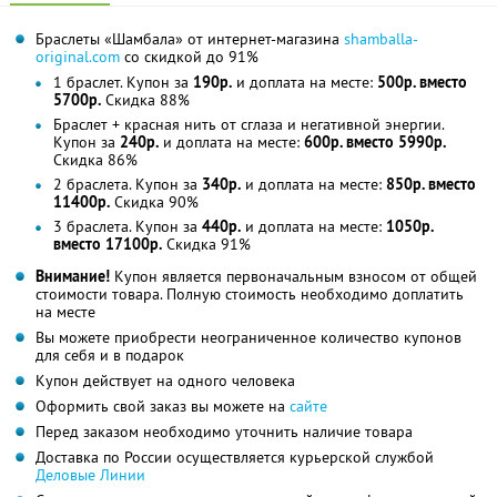
Браслеты «Шамбала» от интернет-магазина
shamballa-
original.com
со скидкой до 91%
1 браслет. Купон за
190р.
и доплата на месте:
500р. вместо
5700р.
Скидка 88%
Браслет + красная нить от сглаза и негативной энергии.
Купон за
240р.
и доплата на месте:
600р. вместо 5990р.
Скидка 86%
2 браслета. Купон за
340р.
и доплата на месте:
850р. вместо
11400р.
Скидка 90%
3 браслета. Купон за
440р.
и доплата на месте:
1050р.
вместо 17100р.
Скидка 91%
Внимание!
Купон является первоначальным взносом от общей
стоимости товара. Полную стоимость необходимо доплатить
на месте
Вы можете приобрести неограниченное количество купонов
для себя и в подарок
Купон действует на одного человека
Оформить свой заказ вы можете на
сайте
Перед заказом необходимо уточнить наличие товара
Доставка по России осуществляется курьерской службой
Деловые Линии