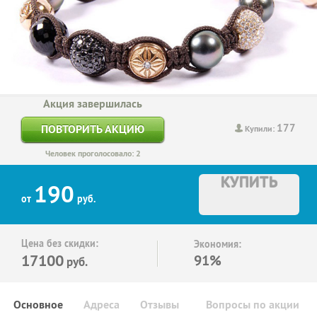
Акция завершилась
177
ПОВТОРИТЬ АКЦИЮ
Купили:
Человек проголосовало: 2
КУПИТЬ
190
от
руб.
Цена без скидки:
Экономия:
17100
91%
руб.
Основное
Адреса
Отзывы
Вопросы по акции