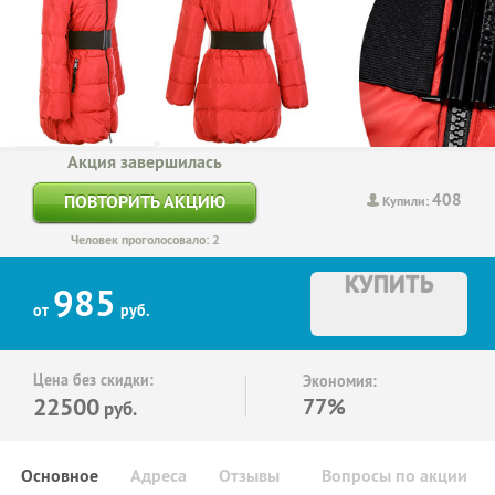
Акция завершилась
408
ПОВТОРИТЬ АКЦИЮ
Купили:
Человек проголосовало: 2
КУПИТЬ
985
от
руб.
Цена без скидки:
Экономия:
22500
77%
руб.
Основное
Адреса
Отзывы
Вопросы по акции