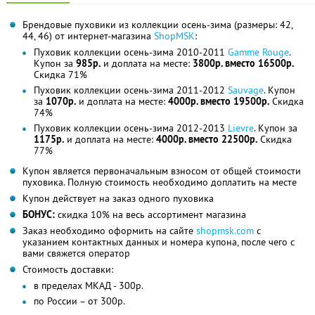
Брендовые пуховики из коллекции осень-зима (размеры: 42,
44, 46) от интернет-магазина
ShopMSK
:
Пуховик коллекции осень-зима 2010-2011
Gamme Rouge
.
Купон за
985р.
и доплата на месте:
3800р. вместо 16500р.
Скидка 71%
Пуховик коллекции осень-зима 2011-2012
Sauvage
. Купон
за
1070р.
и доплата на месте:
4000р. вместо 19500р.
Скидка
74%
Пуховик коллекции осень-зима 2012-2013
Lievre
. Купон за
1175р.
и доплата на месте:
4000р. вместо 22500р.
Скидка
77%
Купон является первоначальным взносом от общей стоимости
пуховика. Полную стоимость необходимо доплатить на месте
Купон действует на заказ одного пуховика
БОНУС:
скидка 10% на весь ассортимент магазина
Заказ необходимо оформить на сайте
shopmsk.com
с
указанием контактных данных и номера купона, после чего с
вами свяжется оператор
Стоимость доставки:
в пределах МКАД - 300р.
по России – от 300р.