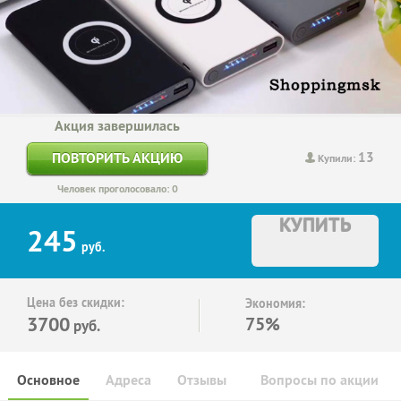
Акция завершилась
13
ПОВТОРИТЬ АКЦИЮ
Купили:
Человек проголосовало: 0
КУПИТЬ
245
руб.
Цена без скидки:
Экономия:
3700
75%
руб.
Основное
Адреса
Отзывы
Вопросы по акции