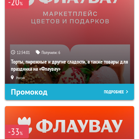
-20
%
12:54:00
Получили:
6
Торты, пирожные и другие сладости, а также товары для
праздника на «Флаувау»
Россия
Промокод
ПОДРОБНЕЕ
-33
%