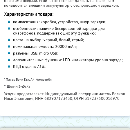
близкими людьми. Если вы хотите всегда быть на связи, вам
понадобится внешний аккумулятор с беспроводной зарядкой.
Характеристики товара:
комплектация: коробка, устройство, шнур зарядки;
особенности: наличие беспроводной зарядки для
смартфонов, поддерживающих эту функцию;
цвета на выбор: черный, белый, серый;
номинальная емкость: 20000 mAh;
разъемы: USB, micro USB;
дополнительные функции: LED-индикаторы уровня заряда;
КПД отдачи: 73%.
* Пауэр Бэнк КьюАй Компэтибл
** ШопингЭмЭсКа
Услуги предоставляет: Индивидуальный предприниматель Волков
Илья Энаятович,
ИНН 682907173430
, ОГРН 317237500016970