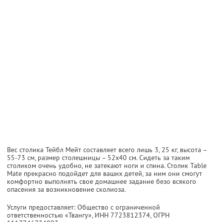
Вес столика Тейбл Мейт составляет всего лишь 3, 25 кг, высота –
55-73 см, размер столешницы – 52х40 см. Сидеть за таким
столиком очень удобно, не затекают ноги и спина. Столик Table
Mate прекрасно подойдет для ваших детей, за ним они смогут
комфортно выполнять свое домашнее задание безо всякого
опасения за возникновение сколиоза.
Услуги предоставляет: Общество с ограниченной
ответственностью «Твангу»,
ИНН 7723812374
, ОГРН