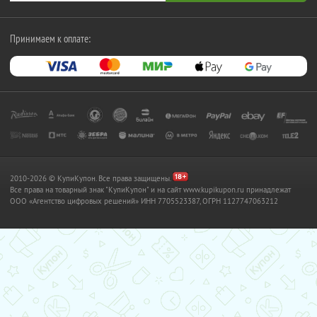
Принимаем к оплате:
2010-2026 © КупиКупон. Все права защищены.
Все права на товарный знак "КупиКупон" и на сайт www.kupikupon.ru принадлежат
OOO «Агентство цифровых решений» ИНН 7705523387, ОГРН 1127747063212