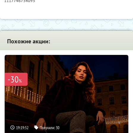
1117746734093
Похожие акции:
-30
%
19:19:51
Получили:
30