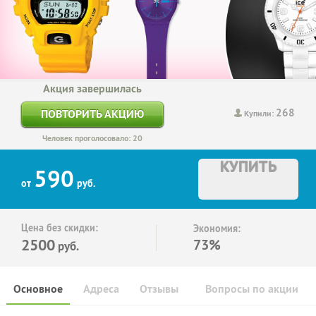
Акция завершилась
268
ПОВТОРИТЬ АКЦИЮ
Купили:
Человек проголосовало: 20
КУПИТЬ
590
от
руб.
Цена без скидки:
Экономия:
2500
73%
руб.
Основное
Адреса
Отзывы
Вопросы по акции