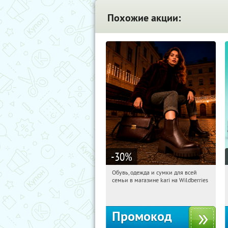
Похожие акции:
-30
%
Обувь, одежда и сумки для всей
07:07:18
Получили:
31
семьи в магазине kari на Wildberries
Россия
Промокод