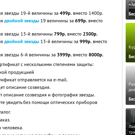
«Э
ля звезды 19-й величины за
499р.
вместо 1400р.
Бе
ля
двойной звезды
19 величины за
699р.
вместо
ля звезды 13-й величины
799р.
вместо
2300р.
ля
двойной звезды
13-й величины за
999р.
вместо
Кур
ля звезды 6-й величины за
3999р.
вместо
8000р.
Бе
ртификат с несколькими степенями защиты:
рной продукцией
ификат отправляется на e-mail.
Ра
ет описание созвездия.
дне
т описание созвездия и фотография звезды.
Бе
ете увидеть без помощи оптических приборов
алог.
аказ.
Люб
 человека.
тра