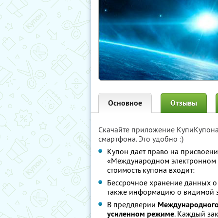
Основное
Отзывы
Скачайте приложение КупиКупон
смартфона. Это удобно :)
Купон дает право на присвоени
«Международном электронном к
стоимость купона входит:
Бессрочное хранение данных о 
также информацию о видимой зв
В преддверии
Международного
усиленном режиме
. Каждый за