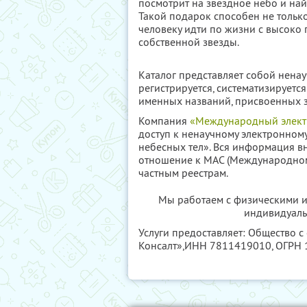
посмотрит на звездное небо и най
Такой подарок способен не только
человеку идти по жизни с высоко 
собственной звезды.
Каталог представляет собой ненау
регистрируется, систематизируетс
именных названий, присвоенных з
Компания
«Международный электр
доступ к ненаучному электронном
небесных тел». Вся информация вн
отношение к МАС (Международном
частным реестрам.
Мы работаем с физическими и
индивидуаль
Услуги предоставляет: Общество с
Консалт»,
ИНН 7811419010
, ОГРН