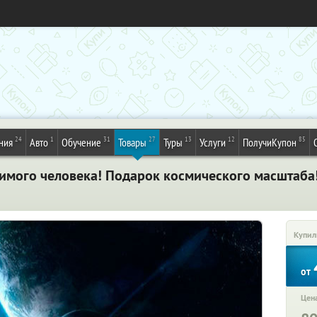
24
1
31
27
13
12
85
ния
Авто
Обучение
Товары
Туры
Услуги
ПолучиКупон
имого человека! Подарок космического масштаба!
Купил
от
Цена