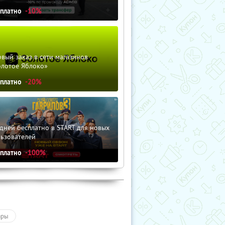
сплатно
-10%
вый заказ в сети магазинов
олотое Яблоко»
сплатно
-20%
дней бесплатно в START для новых
льзователей
сплатно
-100%
ары