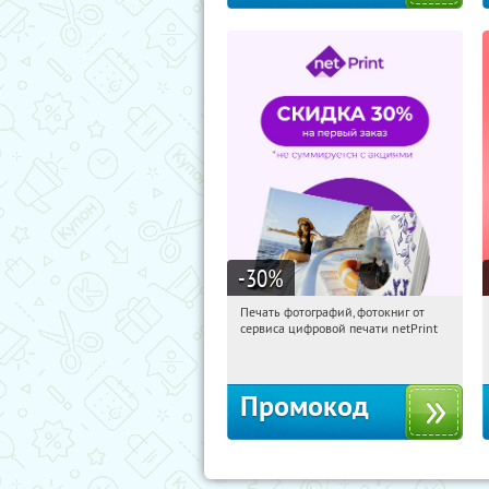
-30
%
Печать фотографий, фотокниг от
07:07:18
Получили:
4
сервиса цифровой печати netPrint
Россия
Промокод