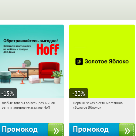
-15
%
-20
%
Любые товары во всей розничной
Первый заказ в сети магазинов
07:07:18
Получили:
83
07:07:18
Получи первым!
сети и интернет-магазине Hoff
«Золотое Яблоко»
Москва, 1-й Волоколамский проезд,
Россия
10с1
Промокод
Промокод