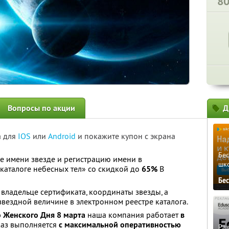
8
Вопросы по акции
Д
а для
IOS
или
Android
и покажите купон с экрана
Бе
е имени звезде и регистрацию имени в
шк
аталоге небесных тел» со скидкой до
65%
В
Бе
владельце сертификата, координаты звезды, а
ездной величине в электронном реестре каталога.
 Женского Дня 8 марта
наша компания работает
в
каз выполняется
с максимальной оперативностью
Ра