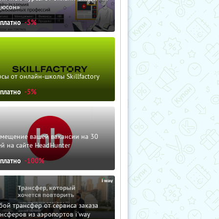
дюсон»
сплатно
-5%
сы от онлайн-школы Skillfactory
сплатно
-5%
змещение вашей вакансии на 30
й на сайте HeadHunter
сплатно
-100%
ой трансфер от сервиса заказа
нсферов из аэропортов i'way