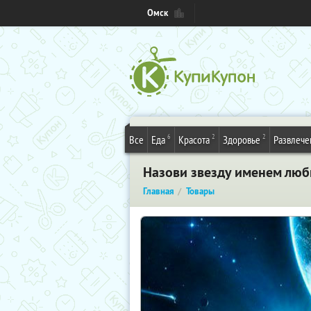
Омск
6
2
2
Все
Еда
Красота
Здоровье
Развлече
Назови звезду именем люб
Главная
Товары