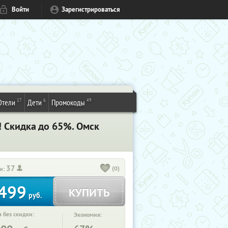
Войти
Зарегистрироваться
17
6
49
Отели
Дети
Промокоды
 Скидка до 65%. Омск
37
(0)
и:
499
КУПИТЬ
руб.
 без скидки:
Экономия: