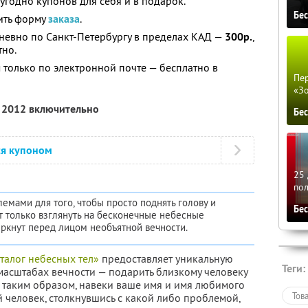
угодно купонов для себя и в подарок.
Бе
ить форму
заказа
.
дневно по Санкт-Петербургу в пределах КАД —
300р.
,
тно.
 только по электронной почте — бесплатно в
Пер
«З
я 2012 включительно
Бе
ся купоном
25 
по
мами для того, чтобы просто поднять голову и
Бе
ит только взглянуть на бесконечные небесные
ркнут перед лицом необъятной вечности.
алог небесных тел»
предоставляет уникальную
Теги:
масштабах вечности — подарить близкому человеку
в, таким образом, навеки ваше имя и имя любимого
Тов
й человек, столкнувшись с какой либо проблемой,