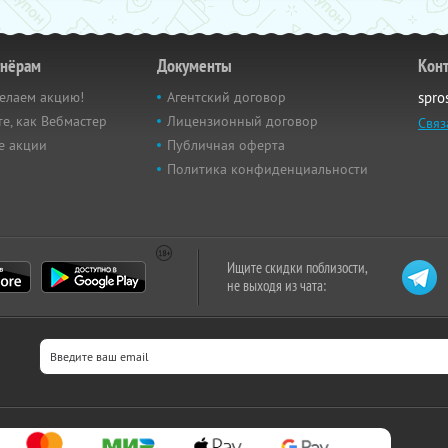
тнёрам
Документы
Кон
елаем акцию!
Агентский договор
spro
е, как Вебмастер
Лицензионный договор
Связ
е акции
Публичная оферта
Политика конфиденциальности
Ищите скидки поблизости,
не выходя из чата: