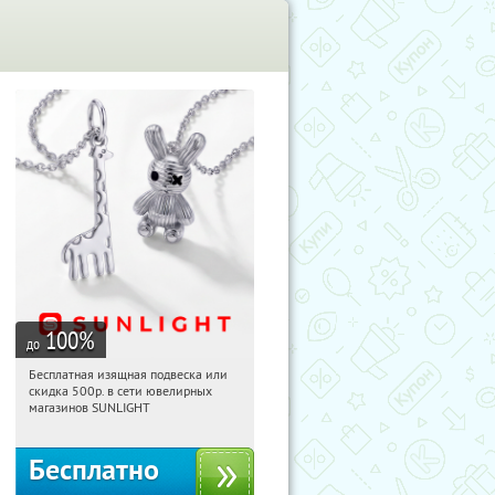
100
%
до
Бесплатная изящная подвеска или
07:07:18
Получили:
73
скидка 500р. в сети ювелирных
Россия
магазинов SUNLIGHT
Бесплатно