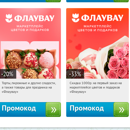
-20
%
-33
%
Торты, пирожные и другие сладости,
Скидка 1000р. на первый заказ на
07:07:18
Получили:
6
07:07:18
Получили:
18
а также товары для праздника на
маркетплейсе цветов и подарков
Россия
Россия
«Флаувау»
«Флаувау»
Промокод
Промокод