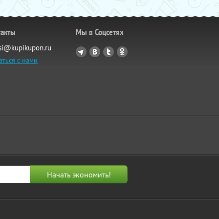
такты
Мы в Соцсетях
si@kupikupon.ru
аться с нами