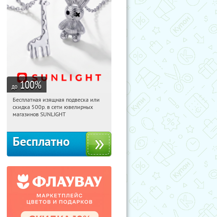
100
%
до
Бесплатная изящная подвеска или
15:50:16
Получили:
74
скидка 500р. в сети ювелирных
Россия
магазинов SUNLIGHT
Бесплатно