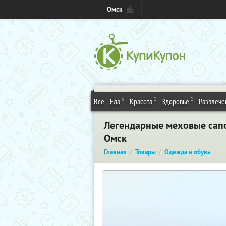
Омск
6
2
2
Все
Еда
Красота
Здоровье
Развлече
Легендарные меховые сапо
Омск
Главная
Товары
Одежда и обувь