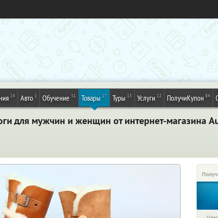
24
1
31
27
13
12
84
ния
Авто
Обучение
Товары
Туры
Услуги
ПолучиКупон
ги для мужчин и женщин от интернет-магазина Au
Получ
Цена