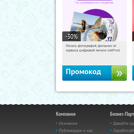
-30
%
Печать фотографий, фотокниг от
15:50:16
Получили:
4
сервиса цифровой печати netPrint
Россия
Промокод
Компания
Бизнес-Пар
Основное
Давайте сд
Публикации о нас
Заработайт