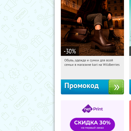
-30
%
Обувь, одежда и сумки для всей
15:50:16
Получили:
32
семьи в магазине kari на Wildberries
Россия
Промокод