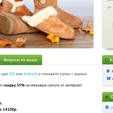
∞
Вопросы по акции
К
а для
IOS
или
Android
и покажите купон с экрана
ет
скидку 55%
на меховые сапоги от интернет-
О
р.
a
о 14100р.