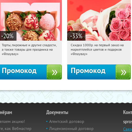
-20
%
-33
%
Торты, пирожные и другие сладости,
Скидка 1000р. на первый заказ на
15:50:16
Получили:
6
15:50:16
Получили:
18
а также товары для праздника на
маркетплейсе цветов и подарков
Россия
Россия
«Флаувау»
«Флаувау»
Промокод
Промокод
тнёрам
Документы
Кон
елаем акцию!
Агентский договор
spro
е, как Вебмастер
Лицензионный договор
Связ