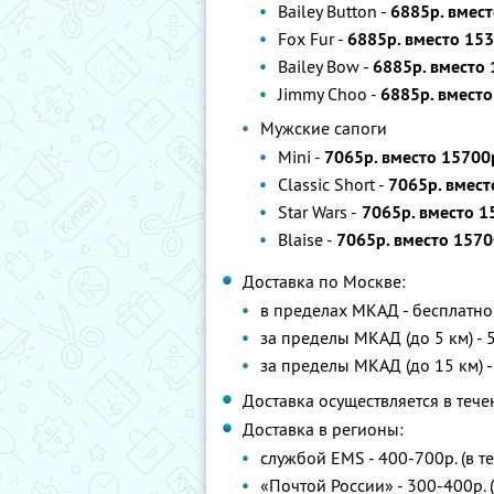
Bailey Button -
6885р. вмест
Fox Fur -
6885р. вместо 153
Bailey Bow -
6885р. вместо 
Jimmy Choo -
6885р. вместо
Мужские сапоги
Mini -
7065р. вместо 15700
Classic Short -
7065р. вмест
Star Wars -
7065р. вместо 1
Blaise -
7065р. вместо 1570
Доставка по Москве:
в пределах МКАД - бесплатно
за пределы МКАД (до 5 км) - 
за пределы МКАД (до 15 км) -
Доставка осуществляется в теч
Доставка в регионы:
службой ЕMS - 400-700р. (в т
«Почтой России» - 300-400р. 