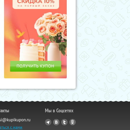
такты
Мы в Соцсетях
si@kupikupon.ru
аться с нами