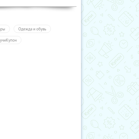
ары
Одежда и обувь
учиКупон