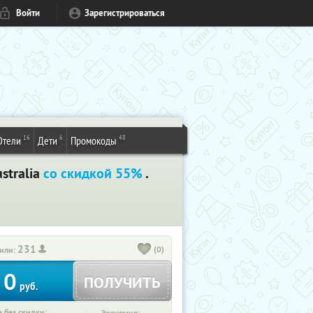
Войти
Зарегистрироваться
16
6
48
Отели
Дети
Промокоды
stralia
со скидкой 55%
.
231
(0)
или:
0
ПОЛУЧИТЬ
руб.
 без скидки: