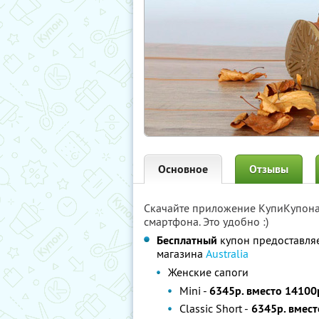
Основное
Отзывы
Скачайте приложение КупиКупон
смартфона. Это удобно :)
Бесплатный
купон предоставля
магазина
Australia
Женские сапоги
Mini -
6345р. вместо 14100
Classic Short -
6345р. вмест