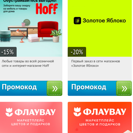
-15
%
-20
%
Любые товары во всей розничной
Первый заказ в сети магазинов
15:50:16
Получили:
83
15:50:16
Получи первым!
сети и интернет-магазине Hoff
«Золотое Яблоко»
Москва, 1-й Волоколамский проезд,
Россия
10с1
Промокод
Промокод