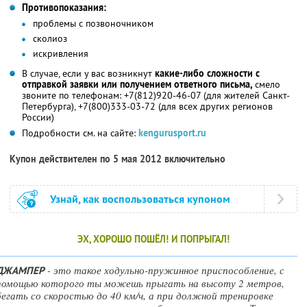
Противопоказания:
проблемы с позвоночником
сколиоз
искривления
В случае, если у вас возникнут
какие-либо сложности с
отправкой заявки или получением ответного письма,
смело
звоните по телефонам: +7(812)920-46-07 (для жителей Санкт-
Петербурга), +7(800)333-03-72 (для всех других регионов
России)
Подробности см. на сайте:
kengurusport.ru
Купон действителен по 5 мая 2012 включительно
Узнай, как воспользоваться купоном
ЭХ, ХОРОШО ПОШЁЛ! И ПОПРЫГАЛ!
- это такое ходульно-пружинное приспособление, с
ДЖАМПЕР
помощью которого ты можешь прыгать на высоту 2 метров,
бегать со скоростью до 40 км/ч, а при должной тренировке