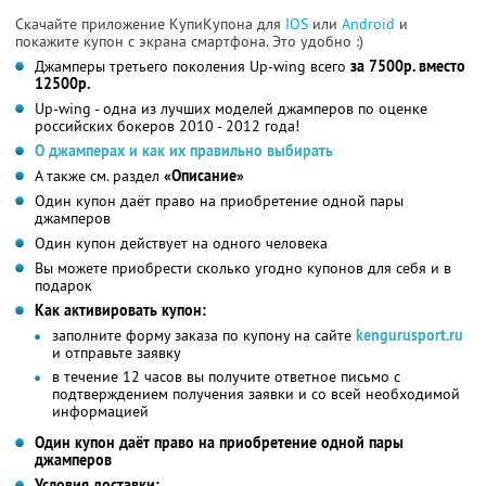
Скачайте приложение КупиКупона для
IOS
или
Android
и
покажите купон с экрана смартфона. Это удобно :)
Джамперы третьего поколения Up-wing всего
за 7500р. вместо
12500р.
Up-wing - одна из лучших моделей джамперов по оценке
российских бокеров 2010 - 2012 года!
О джамперах и как их правильно выбирать
А также см. раздел
«Описание»
Один купон даёт право на приобретение одной пары
джамперов
Один купон действует на одного человека
Вы можете приобрести сколько угодно купонов для себя и в
подарок
Как активировать купон:
заполните форму заказа по купону на сайте
kengurusport.ru
и отправьте заявку
в течение 12 часов вы получите ответное письмо с
подтверждением получения заявки и со всей необходимой
информацией
Один купон даёт право на приобретение одной пары
джамперов
Условия доставки: