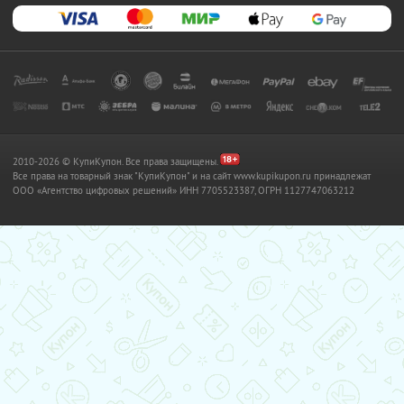
2010-2026 © КупиКупон. Все права защищены.
Все права на товарный знак "КупиКупон" и на сайт www.kupikupon.ru принадлежат
OOO «Агентство цифровых решений» ИНН 7705523387, ОГРН 1127747063212