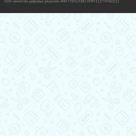
OOO «Агентство цифровых решений» ИНН 7705523387, ОГРН 1127747063212