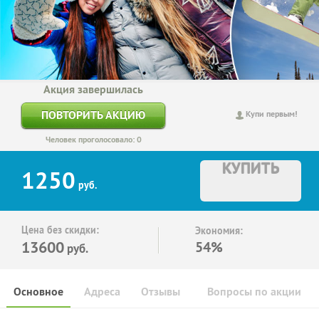
Акция завершилась
ПОВТОРИТЬ АКЦИЮ
Купи первым!
Человек проголосовало: 0
КУПИТЬ
1250
руб.
Цена без скидки:
Экономия:
13600
54%
руб.
Основное
Адреса
Отзывы
Вопросы по акции