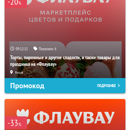
-20
%
09:12:10
Получили:
6
Торты, пирожные и другие сладости, а также товары для
праздника на «Флаувау»
Россия
Промокод
ПОДРОБНЕЕ
-33
%