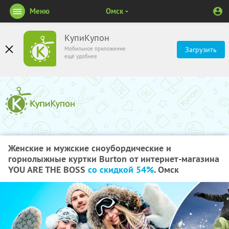
Меню
Омск
КупиКупон
Мобильное приложение
Загрузить
ещё удобнее
Женские и мужские сноубордические и
горнолыжные куртки Burton от интернет-магазина
YOU ARE THE BOSS
со скидкой 54%
. Омск